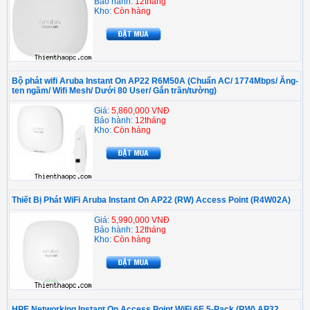
Bảo hành:
12tháng
Kho:
Còn hàng
Bộ phát wifi Aruba Instant On AP22 R6M50A (Chuẩn AC/ 1774Mbps/ Ăng-
ten ngầm/ Wifi Mesh/ Dưới 80 User/ Gắn trần/tường)
Giá:
5,860,000 VNĐ
Bảo hành:
12tháng
Kho:
Còn hàng
Thiết Bị Phát WiFi Aruba Instant On AP22 (RW) Access Point (R4W02A)
Giá:
5,990,000 VNĐ
Bảo hành:
12tháng
Kho:
Còn hàng
HPE Networking Instant On Access Point WiFi 6E 5-Pack (RW) AP32