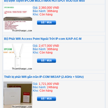
Bộ Định Tuyến IPCOM MULTI-WAN HOTSPOT ROUTER M50
Giá:
2,360,000 VNĐ
Bảo hành:
36tháng
Kho:
Còn hàng
Bộ Phát Wifi Access Point Ngoài Trời IP-com iUAP-AC-M
Giá:
2,477,000 VNĐ
Bảo hành:
36tháng
Kho:
Còn hàng
Thiết bị phát Wifi gắn trần IP-COM W63AP (2.4GHz + 5GHz)
Giá:
1,721,000 VNĐ
Bảo hành:
24tháng
Kho:
Còn hàng