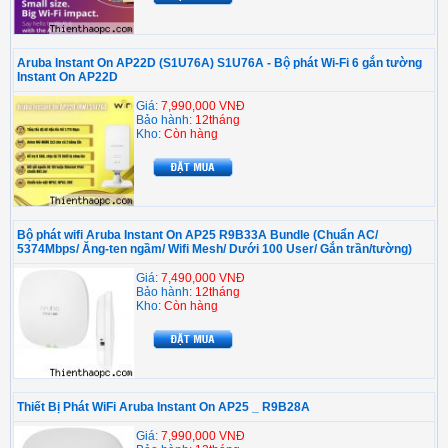
Aruba Instant On AP22D (S1U76A) S1U76A - Bộ phát Wi-Fi 6 gắn tường
Instant On AP22D
Giá:
7,990,000 VNĐ
Bảo hành:
12tháng
Kho:
Còn hàng
Bộ phát wifi Aruba Instant On AP25 R9B33A Bundle (Chuẩn AC/
5374Mbps/ Ăng-ten ngầm/ Wifi Mesh/ Dưới 100 User/ Gắn trần/tường)
Giá:
7,490,000 VNĐ
Bảo hành:
12tháng
Kho:
Còn hàng
Thiết Bị Phát WiFi Aruba Instant On AP25 _ R9B28A
Giá:
7,990,000 VNĐ