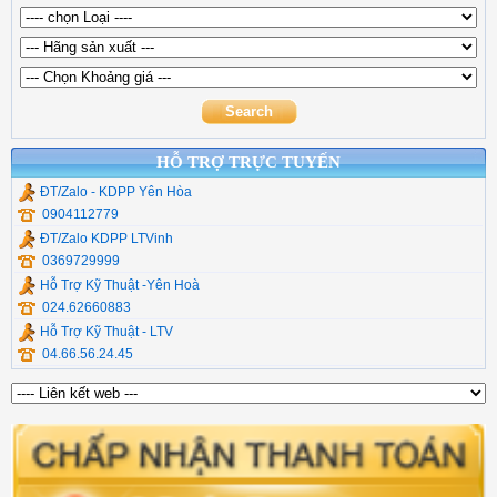
Phần Mềm Diệt Virut
Adapter Laptop
Bộ Chia (Hub ) Type C
H3C
Chia Usb Ugreen
Chuyển quang Video
Type C, Lan , Đọc Thẻ
Mikrotik
Hộp đựng ổ cứng
Dụng cụ thi công quang
Thiết Bị Mạng Veggieg
Commscope
Cáp Chuyển Đổi UGR
Chuyển quang hdmi
Cáp Usb Ugreen
HỖ TRỢ TRỰC TUYẾN
ĐT/Zalo - KDPP Yên Hòa
0904112779
ĐT/Zalo KDPP LTVinh
0369729999
Hỗ Trợ Kỹ Thuật -Yên Hoà
024.62660883
Hỗ Trợ Kỹ Thuật - LTV
04.66.56.24.45