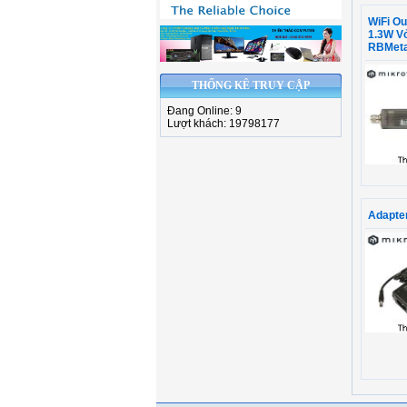
WiFi O
1.3W Vỏ
RBMet
THỐNG KÊ TRUY CẬP
Đang Online: 9
Lượt khách: 19798177
Adapte