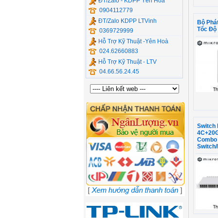
ĐT/Zalo - KDPP Yên Hòa
0904112779
ĐT/Zalo KDPP LTVinh
Bộ Phát
Tốc Độ
0369729999
Hỗ Trợ Kỹ Thuật -Yên Hoà
024.62660883
Hỗ Trợ Kỹ Thuật - LTV
04.66.56.24.45
Switch 
4C+20G
Combo 
Switch