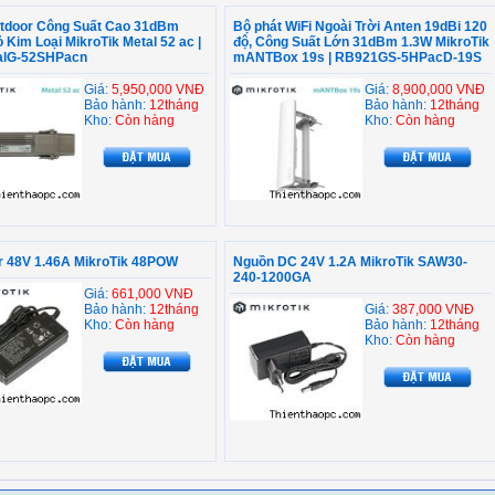
utdoor Công Suất Cao 31dBm
Bộ phát WiFi Ngoài Trời Anten 19dBi 120
 Kim Loại MikroTik Metal 52 ac |
độ, Công Suất Lớn 31dBm 1.3W MikroTik
alG-52SHPacn
mANTBox 19s | RB921GS-5HPacD-19S
Giá:
5,950,000 VNĐ
Giá:
8,900,000 VNĐ
Bảo hành:
12tháng
Bảo hành:
12tháng
Kho:
Còn hàng
Kho:
Còn hàng
r 48V 1.46A MikroTik 48POW
Nguồn DC 24V 1.2A MikroTik SAW30-
240-1200GA
Giá:
661,000 VNĐ
Bảo hành:
12tháng
Giá:
387,000 VNĐ
Kho:
Còn hàng
Bảo hành:
12tháng
Kho:
Còn hàng