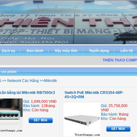
Dịch vụ
Bảo hành
Xây máy tính
Tuyển dụng
Liên hệ
THIÊN THẢO COMPUT
 sản phẩm
ủ
>>
Network Các Hãng
>>
Mikrotik
cân bằng tải Mikrotik RB750Gr3
Switch PoE Mikrotik CRS354-48P-
4S+2Q+RM
Giá:
1,699,000 VNĐ
Bảo hành:
12tháng
Giá:
25,758,000
Kho:
Còn hàng
VNĐ
Bảo hành:
tháng
Kho:
Còn hàng