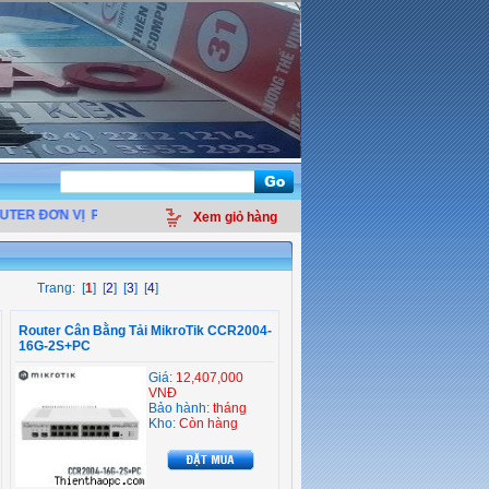
ER ĐƠN VỊ
PHÂN PHỐI LINH KIỆN ĐIỆN TỬ MÁY TÍNH - THIẾT BỊ VĂN PHÒNG 
Xem giỏ hàng
Trang: [
1
] [
2
] [
3
] [
4
]
Router Cân Bằng Tải MikroTik CCR2004-
16G-2S+PC
Giá:
12,407,000
VNĐ
Bảo hành:
tháng
Kho:
Còn hàng