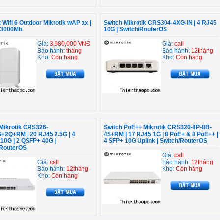
 Wifi 6 Outdoor Mikrotik wAP ax |
Switch Mikrotik CRS304-4XG-IN | 4 RJ45
 3000Mb
10G | Switch/RouterOS
Giá:
3,980,000 VNĐ
Giá:
call
Bảo hành:
tháng
Bảo hành:
12tháng
Kho:
Còn hàng
Kho:
Còn hàng
Mikrotik CRS326-
Switch PoE++ Mikrotik CRS320-8P-8B-
+2Q+RM | 20 RJ45 2.5G | 4
4S+RM | 17 RJ45 1G | 8 PoE+ & 8 PoE++ |
10G | 2 QSFP+ 40G |
4 SFP+ 10G Uplink | Switch/RouterOS
/RouterOS
Giá:
call
Giá:
call
Bảo hành:
12tháng
Bảo hành:
12tháng
Kho:
Còn hàng
Kho:
Còn hàng