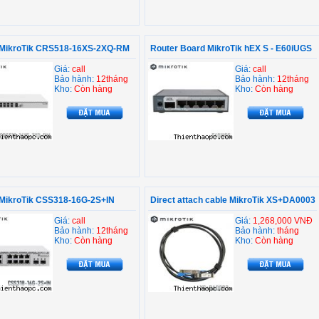
 MikroTik CRS518-16XS-2XQ-RM
Router Board MikroTik hEX S - E60iUGS
Giá:
call
Giá:
call
Bảo hành:
12tháng
Bảo hành:
12tháng
Kho:
Còn hàng
Kho:
Còn hàng
 MikroTik CSS318-16G-2S+IN
Direct attach cable MikroTik XS+DA0003
Giá:
call
Giá:
1,268,000 VNĐ
Bảo hành:
12tháng
Bảo hành:
tháng
Kho:
Còn hàng
Kho:
Còn hàng