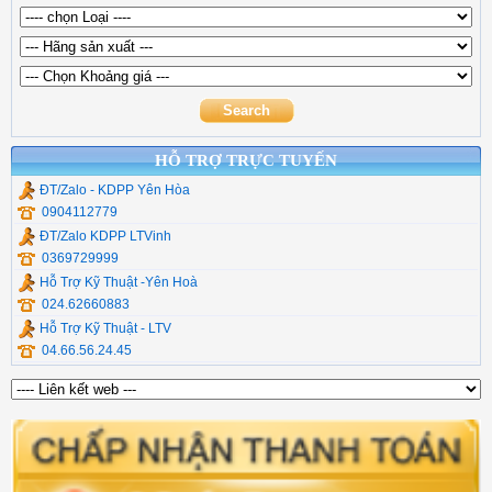
Phần Mềm Diệt Virut
Adapter Laptop
Bộ Chia (Hub ) Type C
H3C
Chia Usb Ugreen
Chuyển quang Video
Type C, Lan , Đọc Thẻ
Mikrotik
Hộp đựng ổ cứng
Dụng cụ thi công quang
Thiết Bị Mạng Veggieg
Commscope
Cáp Chuyển Đổi UGR
Chuyển quang hdmi
Cáp Usb Ugreen
HỖ TRỢ TRỰC TUYẾN
ĐT/Zalo - KDPP Yên Hòa
0904112779
ĐT/Zalo KDPP LTVinh
0369729999
Hỗ Trợ Kỹ Thuật -Yên Hoà
024.62660883
Hỗ Trợ Kỹ Thuật - LTV
04.66.56.24.45