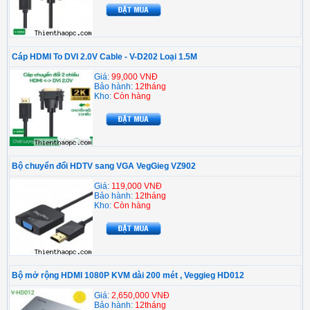
Cáp HDMI To DVI 2.0V Cable - V-D202 Loại 1.5M
Giá:
99,000 VNĐ
Bảo hành:
12tháng
Kho:
Còn hàng
Bộ chuyển đổi HDTV sang VGA VegGieg VZ902
Giá:
119,000 VNĐ
Bảo hành:
12tháng
Kho:
Còn hàng
Bộ mở rộng HDMI 1080P KVM dài 200 mét , Veggieg HD012
Giá:
2,650,000 VNĐ
Bảo hành:
12tháng