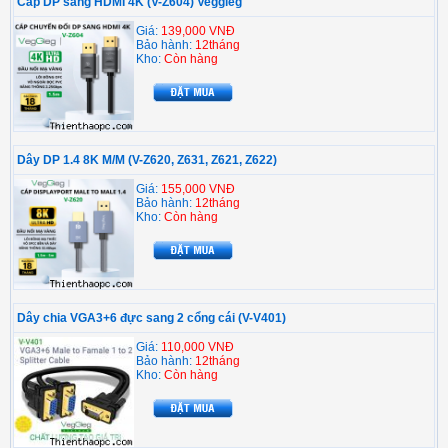
Cáp DP sang HDMI 4K (V-Z604) Veggieg
Giá:
139,000 VNĐ
Bảo hành:
12tháng
Kho:
Còn hàng
Dây DP 1.4 8K M/M (V-Z620, Z631, Z621, Z622)
Giá:
155,000 VNĐ
Bảo hành:
12tháng
Kho:
Còn hàng
Dây chia VGA3+6 đực sang 2 cổng cái (V-V401)
Giá:
110,000 VNĐ
Bảo hành:
12tháng
Kho:
Còn hàng