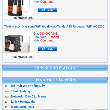
Kho:
Còn hàng
Thiết bị mở rộng sóng WiFi tốc độ cao Tenda A18 Repeater WiFi AC1200
Giá:
640,000 VNĐ
Bảo hành:
36tháng
Kho:
Còn hàng
DOWNLOAD BÁO GIÁ
DANH MỤC SẢN PHẨM
Bộ Phát WiFi Không Dây
Thiết Bị Mạng
Bộ Phát WiFi TPLink
Network - Dây Cáp Mạng
WiFi Mesh
WiFi Tenda - DLink
Linh kiện máy tính
Cáp Mạng ( Cuộn )
WiFi Gắn Trần
WiFi Totolink - Hik
Mainboard - VGa
CPU - Bộ vi xử lý
Cân Bằng Tải
Kích Sóng WiFi
WiFi Mercusys