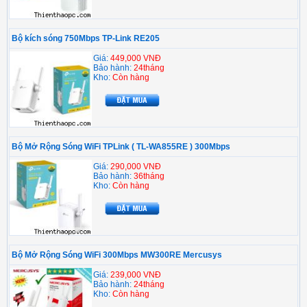
Bộ kích sóng 750Mbps TP-Link RE205
Giá:
449,000 VNĐ
Bảo hành:
24tháng
Kho:
Còn hàng
Bộ Mở Rộng Sóng WiFi TPLink ( TL-WA855RE ) 300Mbps
Giá:
290,000 VNĐ
Bảo hành:
36tháng
Kho:
Còn hàng
Bộ Mở Rộng Sóng WiFi 300Mbps MW300RE Mercusys
Giá:
239,000 VNĐ
Bảo hành:
24tháng
Kho:
Còn hàng