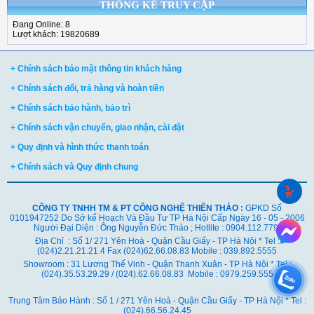
THỐNG KÊ TRUY CẬP
Đang Online: 8
Lượt khách: 19820689
+ Chính sách bảo mật thông tin khách hàng
+ Chính sách đổi, trả hàng và hoàn tiền
+ Chính sách bảo hành, bảo trì
+ Chính sách vận chuyển, giao nhận, cài đặt
+ Quy định và hình thức thanh toán
+ Chính sách và Quy định chung
CÔNG TY TNHH TM & PT CÔNG NGHỆ THIÊN THẢO :
GPKD Số
0101947252 Do Sở kế Hoạch Và Đầu Tư TP Hà Nội Cấp Ngày 16 - 05 - 2006
Người Đại Diện : Ông Nguyễn Đức Thảo ; Hotlite : 0904.112.779
Địa Chỉ : Số 1/ 271 Yên Hoà - Quận Cầu Giấy - TP Hà Nội * Tel :
(024)2.21.21.21.4 Fax (024)62.66.08.83 Mobile : 039.892.5555
Showroom : 31 Lương Thế Vinh - Quận Thanh Xuân - TP Hà Nội *
Tel :
(024).35.53.29.29 / (024).62.66.08.83 Mobile : 0979.259.555
Trung Tâm Bảo Hành : Số 1 / 271 Yên Hoà - Quận Cầu Giấy - TP Hà Nội * Tel :
(024).66.56.24.45