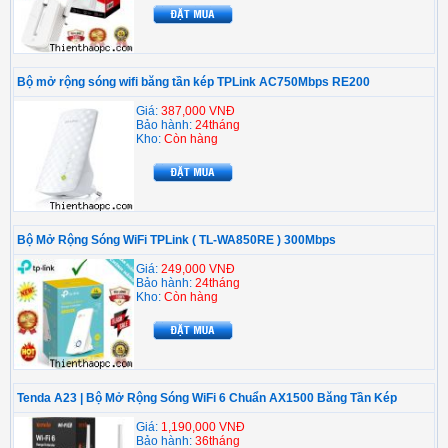
Bộ mở rộng sóng wifi băng tần kép TPLink AC750Mbps RE200
Giá:
387,000 VNĐ
Bảo hành:
24tháng
Kho:
Còn hàng
Bộ Mở Rộng Sóng WiFi TPLink ( TL-WA850RE ) 300Mbps
Giá:
249,000 VNĐ
Bảo hành:
24tháng
Kho:
Còn hàng
Tenda A23 | Bộ Mở Rộng Sóng WiFi 6 Chuẩn AX1500 Băng Tần Kép
Giá:
1,190,000 VNĐ
Bảo hành:
36tháng