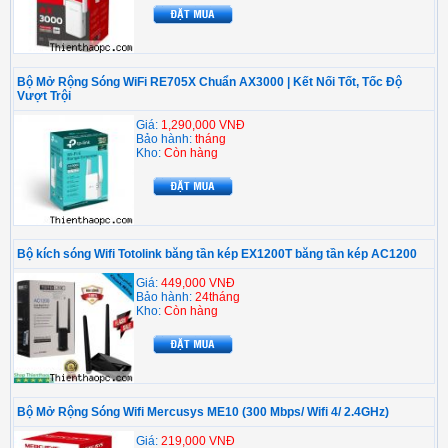
Bộ Mở Rộng Sóng WiFi RE705X Chuẩn AX3000 | Kết Nối Tốt, Tốc Độ
Vượt Trội
Giá:
1,290,000 VNĐ
Bảo hành:
tháng
Kho:
Còn hàng
Bộ kích sóng Wifi Totolink băng tần kép EX1200T băng tần kép AC1200
Giá:
449,000 VNĐ
Bảo hành:
24tháng
Kho:
Còn hàng
Bộ Mở Rộng Sóng Wifi Mercusys ME10 (300 Mbps/ Wifi 4/ 2.4GHz)
Giá:
219,000 VNĐ