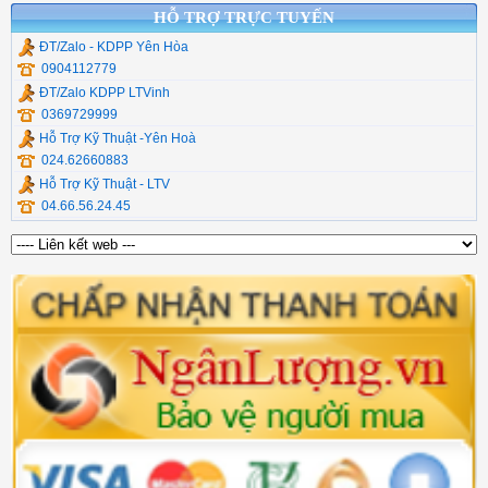
HỖ TRỢ TRỰC TUYẾN
ĐT/Zalo - KDPP Yên Hòa
0904112779
ĐT/Zalo KDPP LTVinh
0369729999
Hỗ Trợ Kỹ Thuật -Yên Hoà
024.62660883
Hỗ Trợ Kỹ Thuật - LTV
04.66.56.24.45