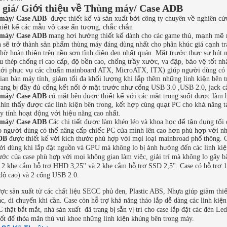
giá/ Gi
ớ
i thi
ệ
u v
ề
Th
ù
ng m
á
y/ Case ADB
ượ
ế
ế
ả
ấ
ở
ề
ứ
máy/ Case ADB
đ
c thi
t k
v
à
s
n xu
t b
i công ty chuyên v
nghi
ê
n c
ế
ế
ẫ
ỏ
ấ
ượ
ắ
ắ
hi
t k
c
á
c m
u v
case
n t
ng, ch
c ch
n
ơ
ướ
ế
ế
ủ
ạ
ẽ
máy/ Case ADB
mang h
i h
ng thi
t k
d
à
nh cho c
á
c game th
, m
nh m
ẽ
ở
ả
ẩ
ấ
ạ
n s
tr
th
à
nh s
n ph
m th
ù
ng m
á
y
đá
ng d
ù
ng nh
t cho ph
â
n kh
ú
c giá c
nh t
ờ
ệ
ề
ơ
ệ
ấ
ặ
ướ
ự
ự
nh
hoàn thi
n tr
ê
n n
n s
n t
ĩ
nh
đ
i
n
đ
en nh
t qu
á
n. M
t tr
c th
c s
h
ú
t 
ố
ỉ
ấ
ộ
ề
ố
ầ
ướ
ậ
ả
ệ
ố
u th
é
p ch
ng r
cao c
p,
đ
b
n cao, ch
ng tr
y x
c, va
đ
p, b
o v
t
t nh
ớ
ụ
ụ
ẩ
ườ
t
i ph
c v
c
á
c chu
n mainboard ATX, MicroATX, ITX) gi
ú
p ng
i d
ù
ng c
ó
ả
ố
ố
ượ
ắ
ữ
ệ
ian b
à
n m
á
y tính, gi
m t
i
đ
a kh
i l
ng khi l
p th
ê
m nh
ng linh ki
n b
ê
n t
ị
ầ
ủ
ổ
ế
ố
ở
ặ
ướ
ư
ổ
rang b
đ
y
đ
c
ng k
t n
i
m
t tr
c nh
c
ng USB 3.0 ,USB 2.0, jack c
ặ
ượ
ế
ế
ớ
ặ
ố
ượ
máy/ Case ADB
có m
t b
ê
n
đ
c thi
t k
v
i c
á
c m
t trong su
t
đ
c l
à
m 
ấ
ượ
ệ
ế
ợ
ạ
ả
h
ì
n th
y
đ
c c
á
c linh ki
n b
ê
n trong, k
t h
p c
ù
ng qu
t PC cho kh
n
ă
ng t
ạ
ộ
ớ
ệ
ấ
y t
í
nh ho
t
đ
ng v
i hi
u n
ă
ng cao nh
t.
ế
ượ
ọ
ể
ậ
ụ
ố
máy/ Case ADB
C
á
c chi ti
t
đ
c l
à
m kh
é
o l
é
o v
à
khoa h
c
đ
t
n d
ng t
i
ườ
ể
ấ
ế
ủ
ơ
ợ
ớ
o ng
i d
ù
ng có th
n
â
ng c
p chi
c PC c
a m
ì
nh l
ê
n cao h
n ph
ù
h
p v
i n
ADB
đ
c thi
t k
v
i k
í
ch th
c phù h
p v
i m
i lo
i mainbroad ph
th
ô
ng. 
ượ
ế
ế
ớ
ướ
ợ
ớ
ọ
ạ
ổ
i d
ù
ng khi l
p
đ
t ngu
n v
à
GPU m
à
kh
ô
ng lo b
nh h
ng
đ
n c
á
c linh ki
ờ
ắ
ặ
ồ
ị
ả
ưở
ế
ệ
c c
a case ph
ù
h
p v
i m
i kh
ô
ng gian l
à
m vi
c, gi
i tr
í
m
à
kh
ô
ng lo g
â
y b
ướ
ủ
ợ
ớ
ọ
ệ
ả
 2 khe c
m h
tr
HHD 3,25'' v
à
2 khe c
m h
tr
SSD 2,5''. Case c
ó
h
tr
1
ắ
ỗ
ợ
ắ
ỗ
ợ
ỗ
ợ
đ
cao) v
à
2 c
ng USB 2.0.
ộ
ổ
c s
n xu
t t
c
á
c ch
t li
u
SECC ph
đ
en, Plastic ABS, Nh
a gi
ú
p gi
m thi
ượ
ả
ấ
ừ
ấ
ệ
ủ
ự
ả
á
c, di chuy
n khi c
n. Case c
ò
n h
tr
kh
n
ă
ng th
á
o l
p d
d
à
ng c
á
c linh ki
n
ể
ầ
ỗ
ợ
ả
ắ
ễ
ệ
C th
t b
t m
t, nh
à
s
n xu
t đã trang b
s
n v
tr
í
cho case l
p đ
t các đèn Led
ậ
ắ
ắ
ả
ấ
ị
ẵ
ị
ắ
ặ
t
đ
th
a m
ã
n th
ú
vui khoe nh
ng linh ki
n kh
ng b
ê
n trong m
á
y.
ố
ể
ỏ
ữ
ệ
ủ