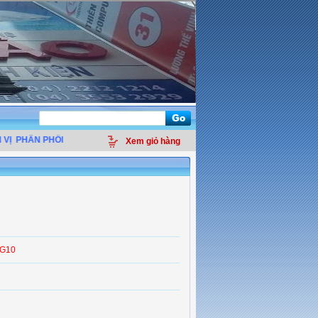
PHÂN PHỐI LINH KIỆN ĐIỆN TỬ MÁY TÍNH - THIẾT BỊ VĂN PHÒNG - GIẢI PHÁP
Xem giỏ hàng
d
 G10