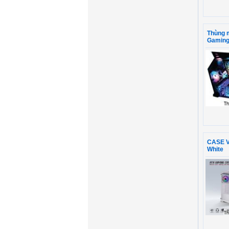
Thùng 
Gamin
CASE V
White