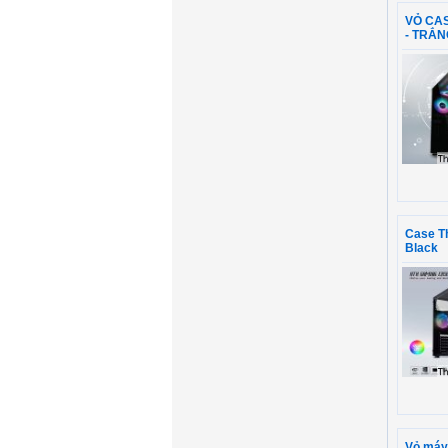
VỎ CAS
- TRẮN
Case T
Black
Vỏ máy