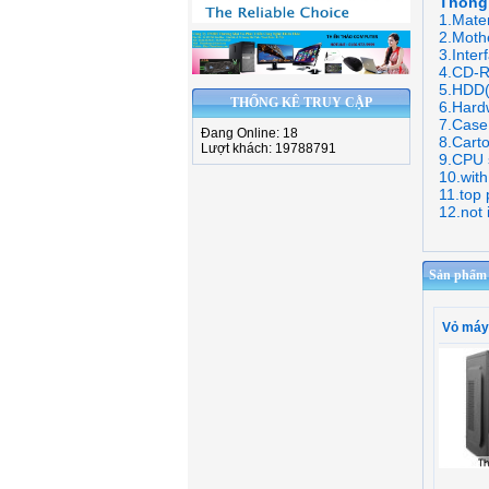
Thông
1.Mate
2.Moth
3.Inte
4.CD-R
5.HDD(3
THỐNG KÊ TRUY CẬP
6.Hard
7.Case
Đang Online: 18
8.Cart
Lượt khách: 19788791
9.CPU 
10.with 
11.top 
12.not 
Sản phẩm c
Vỏ má