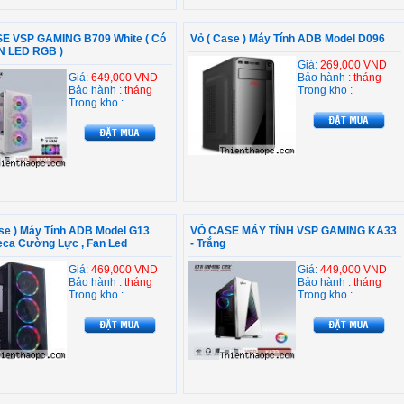
E VSP GAMING B709 White ( Có
Vỏ ( Case ) Máy Tính ADB Model D096
N LED RGB )
Giá:
269,000 VND
Giá:
649,000 VND
Bảo hành :
tháng
Bảo hành :
tháng
Trong kho :
Trong kho :
ase ) Máy Tính ADB Model G13
VỎ CASE MÁY TÍNH VSP GAMING KA33
eca Cường Lực , Fan Led
- Trắng
Giá:
469,000 VND
Giá:
449,000 VND
Bảo hành :
tháng
Bảo hành :
tháng
Trong kho :
Trong kho :