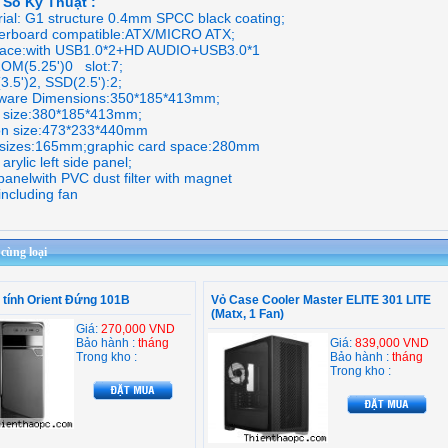
 Số Kỹ Thuật :
rial: G1 structure 0.4mm SPCC black coating;
erboard compatible:ATX/MICRO ATX;
rface:with USB1.0*2+HD AUDIO+USB3.0*1
OM(5.25')0 slot:7;
.5')2, SSD(2.5'):2;
ware Dimensions:350*185*413mm;
 size:380*185*413mm;
on size:473*233*440mm
sizes:165mm;graphic card space:280mm
arylic left side panel;
panelwith PVC dust filter with magnet
including fan
ùng loại
y tính Orient Đứng 101B
Vỏ Case Cooler Master ELITE 301 LITE
(Matx, 1 Fan)
Giá:
270,000 VND
Bảo hành :
tháng
Giá:
839,000 VND
Trong kho :
Bảo hành :
tháng
Trong kho :