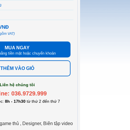
g
 VNĐ
 gồm VAT)
MUA NGAY
bằng tiền mặt hoặc chuyển khoản
THÊM VÀO GIỎ
Liên hệ chúng tôi
ine: 036.9729.999
ệc:
8h - 17h30
từ thứ 2 đến thứ 7
ame thủ , Designer, Biên tập video