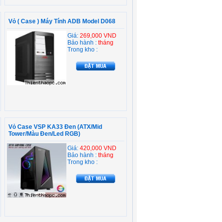
Vỏ ( Case ) Máy Tính ADB Model D068
Giá:
269,000 VND
Bảo hành :
tháng
Trong kho :
Vỏ Case VSP KA33 Đen (ATX/Mid
Tower/Màu Đen/Led RGB)
Giá:
420,000 VND
Bảo hành :
tháng
Trong kho :