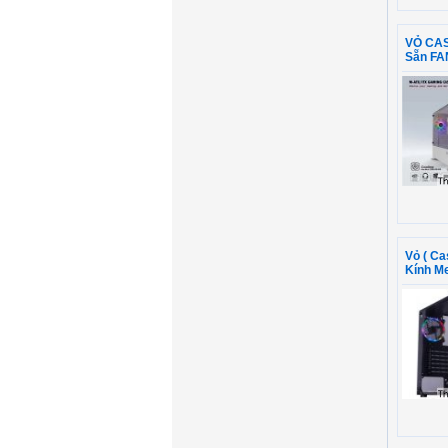
VỎ CAS
Sẵn FA
Vỏ ( C
Kính M