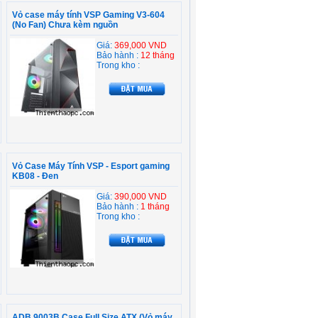
Vỏ case máy tính VSP Gaming V3-604
(No Fan) Chưa kèm nguồn
Giá:
369,000 VND
Bảo hành :
12 tháng
Trong kho :
Vỏ Case Máy Tính VSP - Esport gaming
KB08 - Đen
Giá:
390,000 VND
Bảo hành :
1 tháng
Trong kho :
ADB 9003B Case Full Size ATX (Vỏ máy