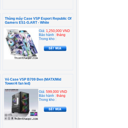
Thùng máy Case VSP Esport Republic Of
Gamers ES1-G.ART - White
Giá:
1,250,000 VND
Bảo hành :
tháng
Trong kho :
Vỏ Case VSP B709 Đen (MATX/Mid
Tower/4 fan led)
Giá:
599,000 VND
Bảo hành :
tháng
Trong kho :