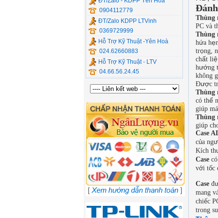
ĐT/Zalo - KDPP Yên Hòa
Đánh 
0904112779
Thùng 
ĐT/Zalo KDPP LTVinh
PC v
à
t
0369729999
Thùng 
Hỗ Trợ Kỹ Thuật -Yên Hoà
ứ
ẹ
h
a h
ọ
tr
ng, 
024.62660883
ấ
ệ
ch
t li
Hỗ Trợ Kỹ Thuật - LTV
ướ
h
ng 
04.66.56.24.45
kh
ô
ng g
ượ
Đ
c t
Thùng 
ể
c
ó
th
n
gi
ú
p m
á
Thùng 
gi
ú
p ch
Case 
c
a ng
ủ
ư
K
í
ch th
Case
có
v
i t
c
ớ
ố
Case
đ
mang v
chi
c P
ế
trong su