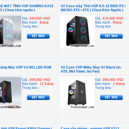
E MÁY TÍNH VSP GAMING KA32
Vỏ Case máy Tính VSP KA-32 ĐEN ITX /
G ( Chưa kèm nguồn )
MICRO ATX / ATX ( Chưa Kèm Nguồn )
Giá:
449,000 VND
Giá:
419,000 VND
Bảo hành :
tháng
Bảo hành :
tháng
Trong kho :
Trong kho :
hùng Máy VSP V3-601 LED RGB
Vỏ Case VSP Milky Way V2 Black (m-
ATX, Mid Tower, No Fan)
Giá:
399,000 VND
Giá:
399,000 VND
Bảo hành :
12 tháng
Bảo hành :
1 tháng
Trong kho :
Trong kho :
 tính VSP Esport KB04 Gaming (
Case văn phòng - gaming VSP V212