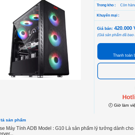
Trong kho :
Còn hàn
Khuyến mại :
420.000
Giá bán:
(Giá sản phẩm đã bao
Thanh toán 
Hotl
🕗 Giờ làm vi
 tả sản phẩm
se Máy Tính ADB Model : G10
Là sản phẩm lý tưởng dành cho g
rver...