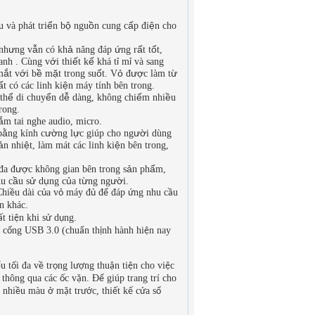
ể
ộ
ồ
ấ
ệ
u v
à
ph
á
t tri
n b
ngu
n cung c
p
đ
i
n cho
ư
ẫ
ả
ứ
ấ
ố
nh
ng v
n c
ó
kh
n
ă
ng
đá
p
ng r
t t
t,
ớ
ế
ế
ỉ
ỉ
ranh . Cùng v
i
thi
t k
kh
á
t
m
v
à
sang
ắ
ớ
ề
ặ
ố
ỏ
ượ
ừ
m
t v
i b
m
t trong su
t. V
đ
c l
à
m t
ấ
ệ
t c
ó
c
á
c linh ki
n m
á
y t
í
nh b
ê
n trong.
ể
ể
ễ
ế
ề
th
di chuy
n d
d
à
ng, kh
ô
ng chi
m nhi
u
rong.
ắ
m tai nghe audio, micro.
ằ
ườ
ự
ườ
b
ng k
í
nh c
ng l
c gi
ú
p cho ng
i d
ù
ng
ả
ệ
ệ
n nhi
t, l
à
m m
á
t c
á
c linh ki
n b
ê
n trong,
ượ
ả
ẩ
đ
a
đ
c kh
ô
ng gian b
ê
n trong s
n ph
m,
ầ
ử
ụ
ủ
ừ
ườ
hu c
u s
d
ng c
a t
ng ng
i.
Chi
u d
à
i c
a v
m
á
y
đ
đ
đá
p
ng nhu c
u
ề
ủ
ỏ
ủ
ể
ứ
ầ
n kh
á
c.
t ti
n khi s
d
ng.
ấ
ệ
ử
ụ
 c
ng USB 3.0 (chu
n th
nh h
à
nh hi
n nay
ổ
ẩ
ị
ệ
u t
i
đ
a v
tr
ng l
ng thu
n ti
n cho vi
c
ể
ố
ề
ọ
ượ
ậ
ệ
ệ
 th
ô
ng qua c
á
c
c v
n.
Đ
gi
ú
p trang tr
í
cho
ố
ặ
ể
 nhi
u m
à
u
m
t tr
c, thi
t k
c
a s
ề
ở
ặ
ướ
ế
ế
ử
ổ