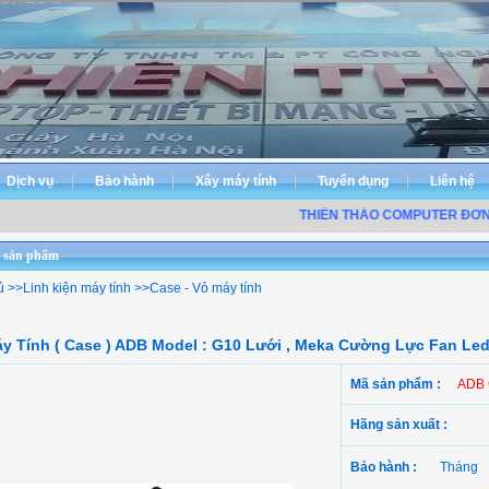
Dịch vụ
Bảo hành
Xây máy tính
Tuyển dụng
Liên hệ
THIÊN THẢO COMPUTER ĐƠN VỊ
 sản phẩm
ủ
>>
Linh kiện máy tính
>>
Case - Vỏ máy tính
y Tính ( Case ) ADB Model : G10 Lưới , Meka Cường Lực Fan Le
Mã sản phẩm :
ADB
Hãng sản xuất :
Bảo hành :
Tháng