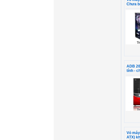
Chưa b
ADB 20
tính - 
Vỏ máy 
ATX) k