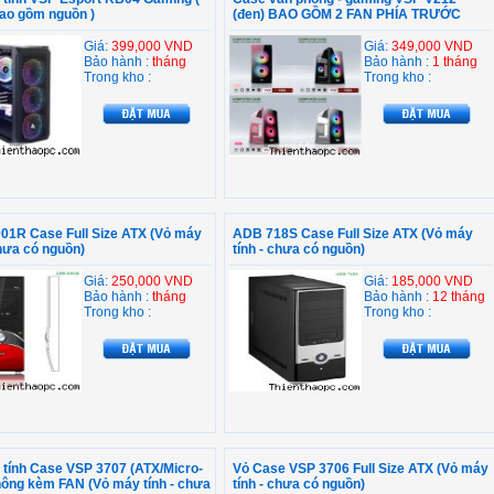
ao gồm nguồn )
(đen) BAO GỒM 2 FAN PHÍA TRƯỚC
Giá:
399,000 VND
Giá:
349,000 VND
Bảo hành :
tháng
Bảo hành :
1 tháng
Trong kho :
Trong kho :
01R Case Full Size ATX (Vỏ máy
ADB 718S Case Full Size ATX (Vỏ máy
chưa có nguồn)
tính - chưa có nguồn)
Giá:
250,000 VND
Giá:
185,000 VND
Bảo hành :
tháng
Bảo hành :
12 tháng
Trong kho :
Trong kho :
tính Case VSP 3707 (ATX/Micro-
Vỏ Case VSP 3706 Full Size ATX (Vỏ máy
hông kèm FAN (Vỏ máy tính - chưa
tính - chưa có nguồn)