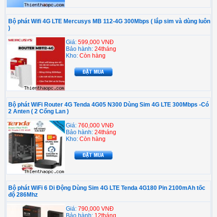
Bộ phát Wifi 4G LTE Mercusys MB 112-4G 300Mbps ( lắp sim và dùng luôn
)
Giá:
599,000 VNĐ
Bảo hành:
24tháng
Kho:
Còn hàng
Bộ phát WiFi Router 4G Tenda 4G05 N300 Dùng Sim 4G LTE 300Mbps -Có
2 Anten ( 2 Cổng Lan )
Giá:
760,000 VNĐ
Bảo hành:
24tháng
Kho:
Còn hàng
Bộ phát WiFi 6 Di Động Dùng Sim 4G LTE Tenda 4G180 Pin 2100mAh tốc
độ 286Mhz
Giá:
790,000 VNĐ
Bảo hành:
12tháng