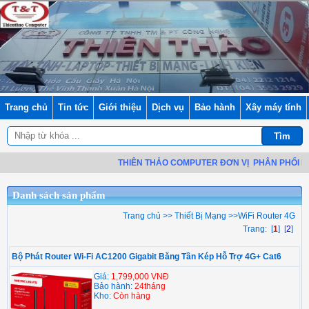
Trang chủ
Tin tức
Giới thiệu
Dịch vụ
Bảo hành
Xây máy tính
THIÊN THẢO COMPUTER ĐƠN VỊ
PHÂN PHỐI LINH
Danh sách sản phẩm
Trang chủ
>>
Thiết Bị Mạng
>>
WiFi Router 4G
Trang: [
1
] [
2
]
Bộ Phát Router Wi-Fi AC1200 Gigabit Băng Tần Kép Hỗ Trợ 4G+ Cat6
Giá:
1,799,000 VNĐ
Bảo hành:
24tháng
Kho:
Còn hàng