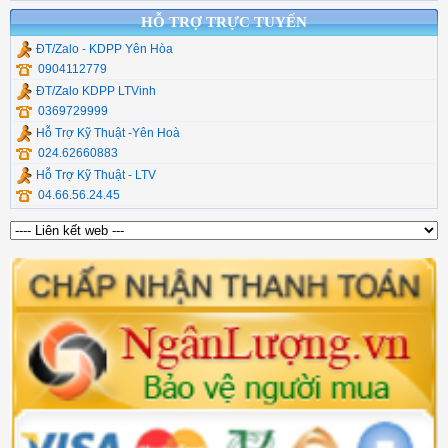
HỖ TRỢ TRỰC TUYẾN
ĐT/Zalo - KDPP Yên Hòa
0904112779
ĐT/Zalo KDPP LTVinh
0369729999
Hỗ Trợ Kỹ Thuật -Yên Hoà
024.62660883
Hỗ Trợ Kỹ Thuật - LTV
04.66.56.24.45