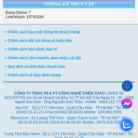
THỐNG KÊ TRUY CẬP
Đang Online: 7
Lượt khách: 19793284
+ Chính sách bảo mật thông tin khách hàng
+ Chính sách đổi, trả hàng và hoàn tiền
+ Chính sách bảo hành, bảo trì
+ Chính sách vận chuyển, giao nhận, cài đặt
+ Quy định và hình thức thanh toán
+ Chính sách và Quy định chung
CÔNG TY TNHH TM & PT CÔNG NGHỆ THIÊN THẢO :
GPKD Số
0101947252 Do Sở kế Hoạch Và Đầu Tư TP Hà Nội Cấp Ngày 16 - 05 - 2006
Người Đại Diện : Ông Nguyễn Đức Thảo ; Hotlite : 0904.112.779
Địa Chỉ : Số 1/ 271 Yên Hoà - Quận Cầu Giấy - TP Hà Nội * Tel :
(024)2.21.21.21.4 Fax (024)62.66.08.83 Mobile : 039.892.5555
Showroom : 31 Lương Thế Vinh - Quận Thanh Xuân - TP Hà Nội *
Tel :
(024).35.53.29.29 / (024).62.66.08.83 Mobile : 0979.259.555
Trung Tâm Bảo Hành : Số 1 / 271 Yên Hoà - Quận Cầu Giấy - TP Hà Nội * Tel :