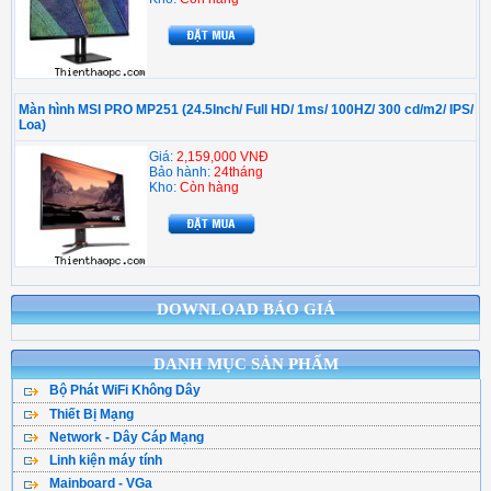
Màn hình MSI PRO MP251 (24.5Inch/ Full HD/ 1ms/ 100HZ/ 300 cd/m2/ IPS/
Loa)
Giá:
2,159,000 VNĐ
Bảo hành:
24tháng
Kho:
Còn hàng
DOWNLOAD BÁO GIÁ
DANH MỤC SẢN PHẨM
Bộ Phát WiFi Không Dây
Thiết Bị Mạng
Bộ Phát WiFi TPLink
Network - Dây Cáp Mạng
WiFi Mesh
WiFi Tenda - DLink
Linh kiện máy tính
Cáp Mạng ( Cuộn )
WiFi Gắn Trần
WiFi Totolink - Hik
Mainboard - VGa
CPU - Bộ vi xử lý
Cân Bằng Tải
Kích Sóng WiFi