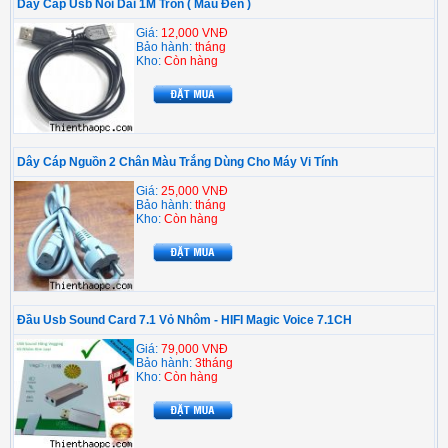
Dây Cáp Usb Nối Dài 1M Tròn ( Màu Đen )
Giá:
12,000 VNĐ
Bảo hành:
tháng
Kho:
Còn hàng
Dây Cáp Nguồn 2 Chân Màu Trắng Dùng Cho Máy Vi Tính
Giá:
25,000 VNĐ
Bảo hành:
tháng
Kho:
Còn hàng
Đầu Usb Sound Card 7.1 Vỏ Nhôm - HIFI Magic Voice 7.1CH
Giá:
79,000 VNĐ
Bảo hành:
3tháng
Kho:
Còn hàng