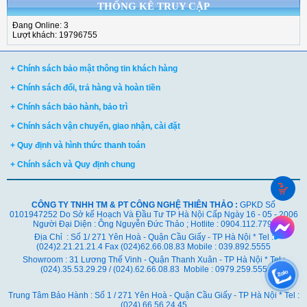
THỐNG KÊ TRUY CẬP
Đang Online: 3
Lượt khách: 19796755
+ Chính sách bảo mật thông tin khách hàng
+ Chính sách đổi, trả hàng và hoàn tiền
+ Chính sách bảo hành, bảo trì
+ Chính sách vận chuyển, giao nhận, cài đặt
+ Quy định và hình thức thanh toán
+ Chính sách và Quy định chung
CÔNG TY TNHH TM & PT CÔNG NGHỆ THIÊN THẢO :
GPKD Số
0101947252 Do Sở kế Hoạch Và Đầu Tư TP Hà Nội Cấp Ngày 16 - 05 - 2006
Người Đại Diện : Ông Nguyễn Đức Thảo ; Hotlite : 0904.112.779
Địa Chỉ : Số 1/ 271 Yên Hoà - Quận Cầu Giấy - TP Hà Nội * Tel :
(024)2.21.21.21.4 Fax (024)62.66.08.83 Mobile : 039.892.5555
Showroom : 31 Lương Thế Vinh - Quận Thanh Xuân - TP Hà Nội *
Tel :
(024).35.53.29.29 / (024).62.66.08.83 Mobile : 0979.259.555
Trung Tâm Bảo Hành : Số 1 / 271 Yên Hoà - Quận Cầu Giấy - TP Hà Nội * Tel :
(024).66.56.24.45