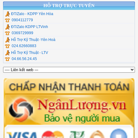
HỖ TRỢ TRỰC TUYẾN
ĐT/Zalo - KDPP Yên Hòa
0904112779
ĐT/Zalo KDPP LTVinh
0369729999
Hỗ Trợ Kỹ Thuật -Yên Hoà
024.62660883
Hỗ Trợ Kỹ Thuật - LTV
04.66.56.24.45