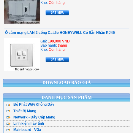
Kho:
Còn hàng
Ổ cắm mạng LAN 2 cổng Cat.5e HONEYWELL Có Sẵn Nhân RJ45
Giá:
199,000 VNĐ
Bảo hành:
tháng
Kho:
Còn hàng
DOWNLOAD BÁO GIÁ
DANH MỤC SẢN PHẨM
Bộ Phát WiFi Không Dây
Thiết Bị Mạng
Bộ Phát WiFi TPLink
Network - Dây Cáp Mạng
WiFi Mesh
WiFi Tenda - DLink
Linh kiện máy tính
Cáp Mạng ( Cuộn )
WiFi Gắn Trần
WiFi Totolink - Hik
Mainboard - VGa
CPU - Bộ vi xử lý
Cân Bằng Tải
Kích Sóng WiFi
WiFi Mercusys