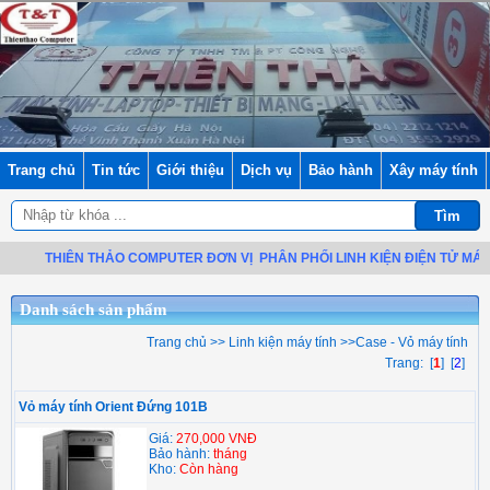
Trang chủ
Tin tức
Giới thiệu
Dịch vụ
Bảo hành
Xây máy tính
THIÊN THẢO COMPUTER ĐƠN VỊ
PHÂN PHỐI LINH KIỆN ĐIỆN TỬ MÁY TÍ
Danh sách sản phẩm
Trang chủ
>>
Linh kiện máy tính
>>
Case - Vỏ máy tính
Trang: [
1
] [
2
]
Vỏ máy tính Orient Đứng 101B
Giá:
270,000 VNĐ
Bảo hành:
tháng
Kho:
Còn hàng