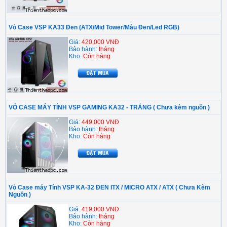
Vỏ Case VSP KA33 Đen (ATX/Mid Tower/Màu Đen/Led RGB)
Giá:
420,000 VNĐ
Bảo hành:
tháng
Kho:
Còn hàng
VỎ CASE MÁY TÍNH VSP GAMING KA32 - TRẮNG ( Chưa kèm nguồn )
Giá:
449,000 VNĐ
Bảo hành:
tháng
Kho:
Còn hàng
Vỏ Case máy Tính VSP KA-32 ĐEN ITX / MICRO ATX / ATX ( Chưa Kèm
Nguồn )
Giá:
419,000 VNĐ
Bảo hành:
tháng
Kho:
Còn hàng