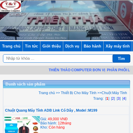
Trang chủ
Tin tức
Giới thiệu
Dịch vụ
Bảo hành
Xây máy tính
THIÊN THẢO COMPUTER ĐƠN VỊ
PHÂN PHỐI LINH 
Danh sách sản phẩm
Trang chủ
>>
Thiết Bị Cho Máy Tính
>>
Chuột Máy Tính
Trang: [
1
] [
2
] [
3
] [
4
]
Chuột Quang Máy Tính ADB Link Có Dây , Model :M199
Giá:
49,000 VNĐ
Bảo hành:
12tháng
Kho:
Còn hàng