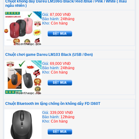
Chuột không dây Dareu LM106G Black/ Red /Blue / Pink / White ( màu
ngẫu nhiên )
Giá:
87,000 VNĐ
Bảo hành:
24tháng
Kho:
Còn hàng
Chuột chơi game Dareu LM103 Black (USB / Đen)
Giá:
69,000 VNĐ
Bảo hành:
24tháng
Kho:
Còn hàng
Chuột Bluetooth im lặng chống ồn không dây FD I360T
Giá:
339,000 VNĐ
Bảo hành:
12tháng
Kho:
Còn hàng