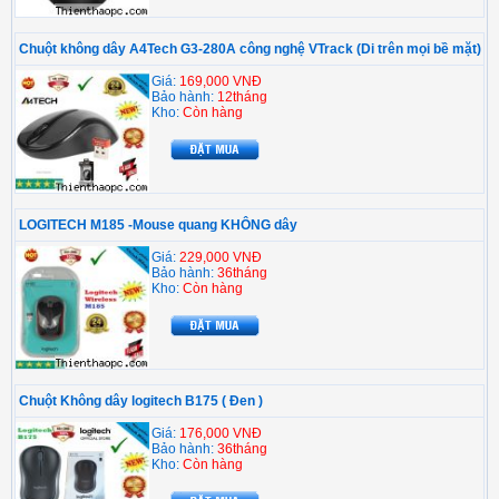
Chuột không dây A4Tech G3-280A công nghệ VTrack (Di trên mọi bề mặt)
Giá:
169,000 VNĐ
Bảo hành:
12tháng
Kho:
Còn hàng
LOGITECH M185 -Mouse quang KHÔNG dây
Giá:
229,000 VNĐ
Bảo hành:
36tháng
Kho:
Còn hàng
Chuột Không dây logitech B175 ( Đen )
Giá:
176,000 VNĐ
Bảo hành:
36tháng
Kho:
Còn hàng