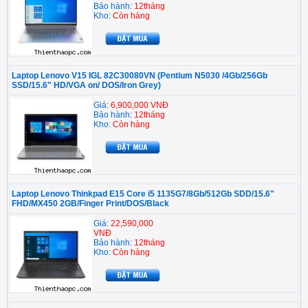
Bảo hành:
12tháng
Kho:
Còn hàng
Laptop Lenovo V15 IGL 82C30080VN (Pentium N5030 /4Gb/256Gb
SSD/15.6" HD/VGA on/ DOS/Iron Grey)
Giá:
6,900,000 VNĐ
Bảo hành:
12tháng
Kho:
Còn hàng
Laptop Lenovo Thinkpad E15 Core i5 1135G7/8Gb/512Gb SDD/15.6"
FHD/MX450 2GB/Finger Print/DOS/Black
Giá:
22,590,000
VNĐ
Bảo hành:
12tháng
Kho:
Còn hàng