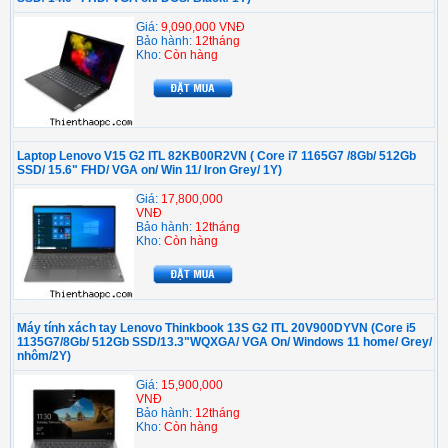
Giá:
9,090,000 VNĐ
Bảo hành:
12tháng
Kho:
Còn hàng
Laptop Lenovo V15 G2 ITL 82KB00R2VN ( Core i7 1165G7 /8Gb/ 512Gb
SSD/ 15.6" FHD/ VGA on/ Win 11/ Iron Grey/ 1Y)
Giá:
17,800,000
VNĐ
Bảo hành:
12tháng
Kho:
Còn hàng
Máy tính xách tay Lenovo Thinkbook 13S G2 ITL 20V900DYVN (Core i5
1135G7/8Gb/ 512Gb SSD/13.3"WQXGA/ VGA On/ Windows 11 home/ Grey/
nhôm/2Y)
Giá:
15,900,000
VNĐ
Bảo hành:
12tháng
Kho:
Còn hàng