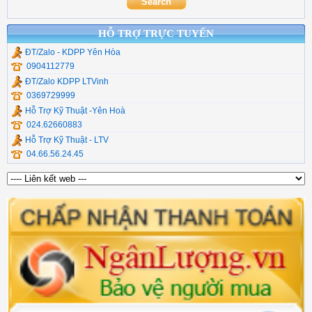
HỖ TRỢ TRỰC TUYẾN
ĐT/Zalo - KDPP Yên Hòa
0904112779
ĐT/Zalo KDPP LTVinh
0369729999
Hỗ Trợ Kỹ Thuật -Yên Hoà
024.62660883
Hỗ Trợ Kỹ Thuật - LTV
04.66.56.24.45