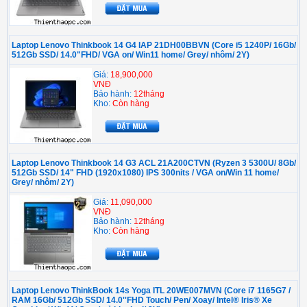
Laptop Lenovo Thinkbook 14 G4 IAP 21DH00BBVN (Core i5 1240P/ 16Gb/
512Gb SSD/ 14.0"FHD/ VGA on/ Win11 home/ Grey/ nhôm/ 2Y)
Giá:
18,900,000
VNĐ
Bảo hành:
12tháng
Kho:
Còn hàng
Laptop Lenovo Thinkbook 14 G3 ACL 21A200CTVN (Ryzen 3 5300U/ 8Gb/
512Gb SSD/ 14" FHD (1920x1080) IPS 300nits / VGA on/Win 11 home/
Grey/ nhôm/ 2Y)
Giá:
11,090,000
VNĐ
Bảo hành:
12tháng
Kho:
Còn hàng
Laptop Lenovo ThinkBook 14s Yoga ITL 20WE007MVN (Core i7 1165G7 /
RAM 16Gb/ 512Gb SSD/ 14.0''FHD Touch/ Pen/ Xoay/ Intel® Iris® Xe