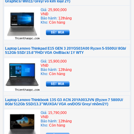
Graphics/ Win11/ Grey/ vỏ kim loại/ 2Y)
Giá:
25,900,000
VNĐ
Bảo hành:
12tháng
Kho:
Còn hàng
Laptop Lenovo Thinkpad E15 GEN 3 20YGS03A00 Ryzen 5-5500U/ 8Gb/
512Gb SSD/ 15.6''FHD/ VGA On/Black/ 1Y WTY
Giá:
15,900,000
VNĐ
Bảo hành:
12tháng
Kho:
Còn hàng
Laptop Lenovo Thinkbook 13S G3 ACN 20YA003JVN (Ryzen 7 5800U/
8Gb/ 512Gb SSD/13.3"WUXGA/ VGA on/DOS/ Grey/ nhôm/2Y)
Giá:
15,790,000
VNĐ
Bảo hành:
12tháng
Kho:
Còn hàng