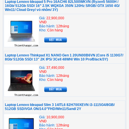
Laptop Lenovo Ideapad 5 Pro 16ACH6 82L500WKVN (Ryzen5 5600H /
16Gb/ 512Gb SSD/ 16” 2.5K WQXGA 350N 120Hz SRGB/ GTX 1650 4G/
Win11/ Cloud Grey/ vỏ nhôm/ 3Y)
Giá:
22,900,000
VNĐ
Bảo hành:
12tháng
Kho:
Còn hàng
Laptop Lenovo Thinkpad X1 NANO Gen 1 20UN00B6VN (Core i5 1130G7/
8Gb/ 512Gb SSD/ 13" 2K IPS/ 3Cell 48WH/ Win 10 Pro/Black/3Y)
Giá:
37,490,000
VNĐ
Bảo hành:
12tháng
Kho:
Còn hàng
Laptop Lenovo Ideapad Slim 3 14ITL6 82H700XEVN i3-1115G4/8GB/
512GB SSD/VGA ON/14.0”FHD/Win11/Sand/ 2Y
Giá:
10,900,000
VNĐ
Bảo hành:
12tháng