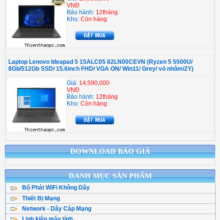
VNĐ
Bảo hành:
12tháng
Kho:
Còn hàng
Laptop Lenovo Ideapad 5 15ALC05 82LN00CEVN (Ryzen 5 5500U/
8Gb/512Gb SSD/ 15.6inch FHD/ VGA ON/ Win11/ Grey/ vỏ nhôm/2Y)
Giá:
14,590,000
VNĐ
Bảo hành:
12tháng
Kho:
Còn hàng
DOWNLOAD BÁO GIÁ
DANH MỤC SẢN PHẨM
Bộ Phát WiFi Không Dây
Thiết Bị Mạng
Bộ Phát WiFi TPLink
Network - Dây Cáp Mạng
WiFi Mesh
WiFi Tenda - DLink
Linh kiện máy tính
Cáp Mạng ( Cuộn )