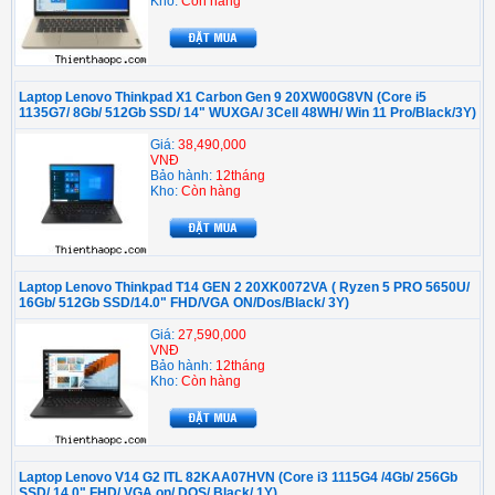
Kho:
Còn hàng
Laptop Lenovo Thinkpad X1 Carbon Gen 9 20XW00G8VN (Core i5
1135G7/ 8Gb/ 512Gb SSD/ 14" WUXGA/ 3Cell 48WH/ Win 11 Pro/Black/3Y)
Giá:
38,490,000
VNĐ
Bảo hành:
12tháng
Kho:
Còn hàng
Laptop Lenovo Thinkpad T14 GEN 2 20XK0072VA ( Ryzen 5 PRO 5650U/
16Gb/ 512Gb SSD/14.0" FHD/VGA ON/Dos/Black/ 3Y)
Giá:
27,590,000
VNĐ
Bảo hành:
12tháng
Kho:
Còn hàng
Laptop Lenovo V14 G2 ITL 82KAA07HVN (Core i3 1115G4 /4Gb/ 256Gb
SSD/ 14.0" FHD/ VGA on/ DOS/ Black/ 1Y)