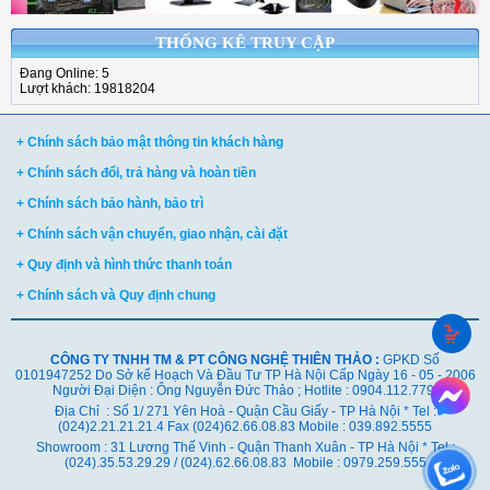
THỐNG KÊ TRUY CẬP
Đang Online: 5
Lượt khách: 19818204
+ Chính sách bảo mật thông tin khách hàng
+ Chính sách đổi, trả hàng và hoàn tiền
+ Chính sách bảo hành, bảo trì
+ Chính sách vận chuyển, giao nhận, cài đặt
+ Quy định và hình thức thanh toán
+ Chính sách và Quy định chung
CÔNG TY TNHH TM & PT CÔNG NGHỆ THIÊN THẢO :
GPKD Số
0101947252 Do Sở kế Hoạch Và Đầu Tư TP Hà Nội Cấp Ngày 16 - 05 - 2006
Người Đại Diện : Ông Nguyễn Đức Thảo ; Hotlite : 0904.112.779
Địa Chỉ : Số 1/ 271 Yên Hoà - Quận Cầu Giấy - TP Hà Nội * Tel :
(024)2.21.21.21.4 Fax (024)62.66.08.83 Mobile : 039.892.5555
Showroom : 31 Lương Thế Vinh - Quận Thanh Xuân - TP Hà Nội *
Tel :
(024).35.53.29.29 / (024).62.66.08.83 Mobile : 0979.259.555