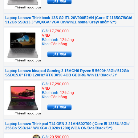
Laptop Lenovo Thinkbook 13S G2 ITL 20V900E2VN (Core i7 1165G7/8Gb/
512Gb SSD/13.3"WQXGA/ VGA On/Win11 home/ Grey/ nhôm/2Y)
Giá:
17,790,000
VNĐ
Bảo hành:
12tháng
Kho:
Còn hàng
Laptop Lenovo Ideapad Gaming 3 15ACH6 Ryzen 5 5600H/ 8Gb/ 512Gb
SSD/15.6" FHD 120Hz/ RTX 3050 4GB GDDR6/ Win 11/ Black/ 2Y
Giá:
17,290,000
VNĐ
Bảo hành:
12tháng
Kho:
Còn hàng
Laptop Lenovo Thinkpad T14 GEN 3 21AHS02T00 ( Core I5 1235U/ 8Gb/
256Gb SSD/14" WUXGA (1920x1200) /VGA ON/Dos/Black/3Y)
Giá:
29,590,000