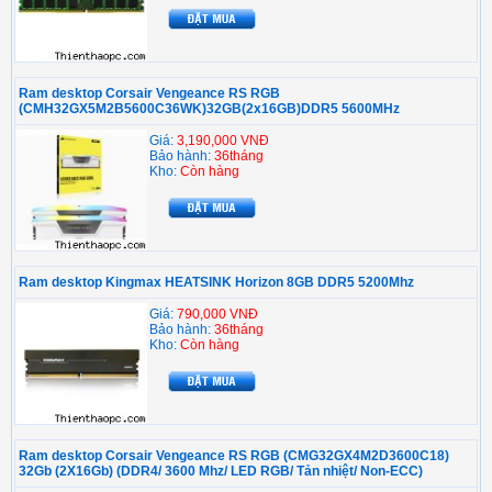
Ram desktop Corsair Vengeance RS RGB
(CMH32GX5M2B5600C36WK)32GB(2x16GB)DDR5 5600MHz
Giá:
3,190,000 VNĐ
Bảo hành:
36tháng
Kho:
Còn hàng
Ram desktop Kingmax HEATSINK Horizon 8GB DDR5 5200Mhz
Giá:
790,000 VNĐ
Bảo hành:
36tháng
Kho:
Còn hàng
Ram desktop Corsair Vengeance RS RGB (CMG32GX4M2D3600C18)
32Gb (2X16Gb) (DDR4/ 3600 Mhz/ LED RGB/ Tản nhiệt/ Non-ECC)