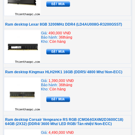
Ram desktop Lexar 8GB 3200MHz DDR4 (LD4AU008G-R3200GSST)
Giá:
490,000 VNĐ
Bảo hành:
36tháng
Kho:
Còn hàng
Ram desktop Kingmax HLH2HK1 16GB (DDR5/ 4800 Mhz/ Non-ECC)
Giá:
1,390,000 VNĐ
Bảo hành:
36tháng
Kho:
Còn hàng
Ram desktop Corsair Vengeance RS RGB (CMG64GX4M2D3600C18)
64GB (2X32) (DDR4/ 3600 Mhz/ LED RGB/ Tản nhiệt/ Non-ECC)
Giá:
4,490,000 VNĐ