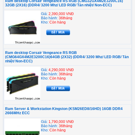
Ram desktop Corsair Vengeance RS RGB (CMG32GX4M2E3200C16)
32GB (2X16) (DDR4/ 3200 Mhz/ LED RGB/ Tản nhiệt/ Non-ECC)
Giá:
2,390,000 VNĐ
Bảo hành:
36tháng
Kho:
Còn hàng
Ram desktop Corsair Vengeance RS RGB
(CMG64GX4M2E3200C16)64GB (2X32) (DDR4/ 3200 Mhz/ LED RGB/ Tản
nhiệt/ Non-ECC)
Giá:
4,290,000 VNĐ
Bảo hành:
36tháng
Kho:
Còn hàng
Ram Server & Workstation Kingston (KSM26ED8/16HD) 16GB DDR4
2666MHz ECC
Giá:
1,790,000 VNĐ
Bảo hành:
36tháng
Kho:
Còn hàng