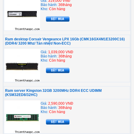
Giá:
319,000 VNĐ
Bảo hành:
36tháng
Kho:
Còn hàng
Ram desktop Corsair Vengeance LPX 16Gb (CMK16GX4M1E3200C16)
(DDR4/ 3200 Mhz/ Tản nhiệt/ Non-ECC)
Giá:
1,039,000 VNĐ
Bảo hành:
36tháng
Kho:
Còn hàng
Ram server Kingston 32GB 3200MHz DDR4 ECC UDIMM
(KSM32ED8/32HC)
Giá:
2,590,000 VNĐ
Bảo hành:
36tháng
Kho:
Còn hàng