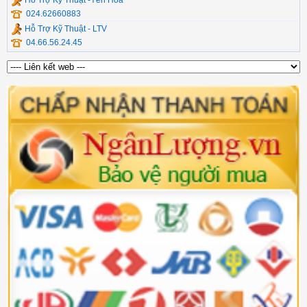
024.62660883
Hỗ Trợ Kỹ Thuật - LTV
04.66.56.24.45