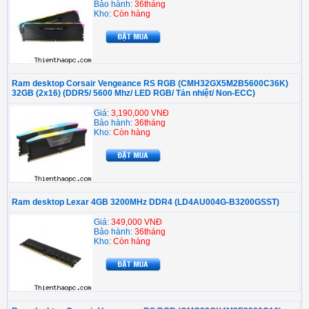
Bảo hành:
36tháng
Kho:
Còn hàng
Ram desktop Corsair Vengeance RS RGB (CMH32GX5M2B5600C36K)
32GB (2x16) (DDR5/ 5600 Mhz/ LED RGB/ Tản nhiệt/ Non-ECC)
Giá:
3,190,000 VNĐ
Bảo hành:
36tháng
Kho:
Còn hàng
Ram desktop Lexar 4GB 3200MHz DDR4 (LD4AU004G-B3200GSST)
Giá:
349,000 VNĐ
Bảo hành:
36tháng
Kho:
Còn hàng