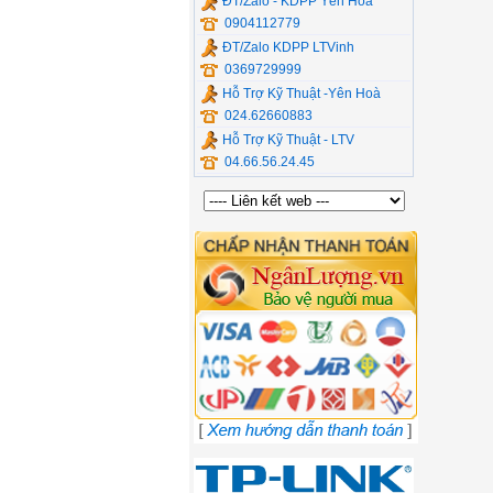
ĐT/Zalo - KDPP Yên Hòa
0904112779
ĐT/Zalo KDPP LTVinh
0369729999
Hỗ Trợ Kỹ Thuật -Yên Hoà
024.62660883
Hỗ Trợ Kỹ Thuật - LTV
04.66.56.24.45