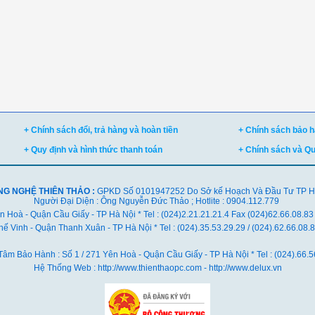
+ Chính sách đổi, trả hàng và hoàn tiền
+ Chính sách bảo hà
+ Quy định và hình thức thanh toán
+ Chính sách và Q
NG NGHỆ THIÊN THẢO :
GPKD Số 0101947252 Do Sở kế Hoạch Và Đầu Tư TP Hà 
Người Đại Diện : Ông Nguyễn Đức Thảo ; Hotlite : 0904.112.779
ên Hoà - Quận Cầu Giấy - TP Hà Nội * Tel : (024)2.21.21.21.4 Fax (024)62.66.08.83
ế Vinh - Quận Thanh Xuân - TP Hà Nội *
Tel : (024).35.53.29.29 / (024).62.66.08
Tâm Bảo Hành : Số 1 / 271 Yên Hoà - Quận Cầu Giấy - TP Hà Nội * Tel : (024).66.5
Hệ Thống Web : http://www.thienthaopc.com - http://www.delux.vn