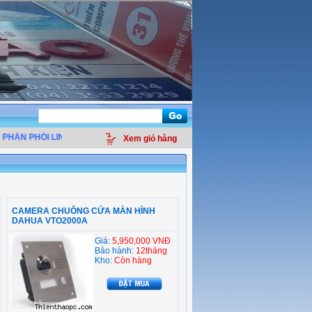
HÂN PHỐI LINH KIỆN ĐIỆN TỬ MÁY TÍNH - THIẾT BỊ VĂN PHÒNG - GIẢI PHÁP 
Xem giỏ hàng
CAMERA CHUÔNG CỬA MÀN HÌNH
DAHUA VTO2000A
Giá:
5,950,000 VNĐ
Bảo hành:
12tháng
Kho:
Còn hàng