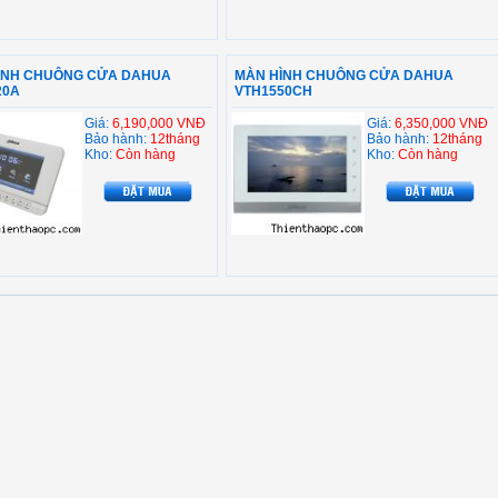
ÌNH CHUÔNG CỬA DAHUA
MÀN HÌNH CHUÔNG CỬA DAHUA
20A
VTH1550CH
Giá:
6,190,000 VNĐ
Giá:
6,350,000 VNĐ
Bảo hành:
12tháng
Bảo hành:
12tháng
Kho:
Còn hàng
Kho:
Còn hàng