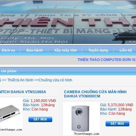
Dịch vụ
Bảo hành
Xây máy tính
Tuyển dụng
Liên hệ
THIÊN THẢO COMPUTER ĐƠN VỊ
P
 sản phẩm
ủ
>>
Thiết bị An Ninh
>>
Chuông cửa có hình
WITCH DAHUA VTNS1060A
CAMERA CHUÔNG CỬA MÀN HÌNH
DAHUA VTO6000CM
Giá:
1,190,000 VNĐ
Bảo hành:
12tháng
Giá:
5,370,000 VNĐ
Kho:
Còn hàng
Bảo hành:
12tháng
Kho:
Còn hàng