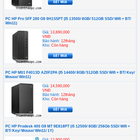
PC HP Pro SFF 280 G9 9H1S5PT (I5 13500/ 8GB/ 512GB SSD/ Wifi + BT/
Win11)
Giá:
13,890,000
VNĐ
Bảo hành:
12tháng
Kho:
Còn hàng
PC HP M01 F4013D AZ0F2PA (I5 14400/ 8GB/ 512GB SSD/ Wifi + BT/ Key/
Mouse/ Win11)
Giá:
14,590,000
VNĐ
Bảo hành:
12tháng
Kho:
Còn hàng
PC HP Prodesk 400 G9 MT 9E818PT (i5 12500/ 8GB/ 256Gb SSD/ Wifi +
BT/ Key/ Mouse/ Win11/ 1Y)
Giá:
12,900,000