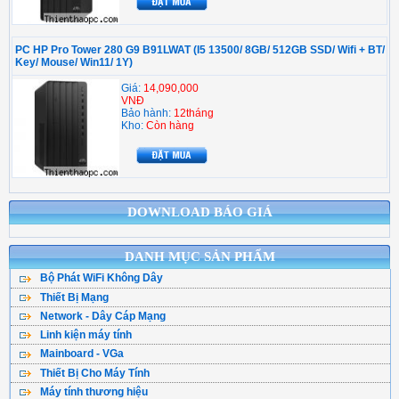
PC HP Pro Tower 280 G9 B91LWAT (I5 13500/ 8GB/ 512GB SSD/ Wifi + BT/
Key/ Mouse/ Win11/ 1Y)
Giá:
14,090,000
VNĐ
Bảo hành:
12tháng
Kho:
Còn hàng
DOWNLOAD BÁO GIÁ
DANH MỤC SẢN PHẨM
Bộ Phát WiFi Không Dây
Thiết Bị Mạng
Bộ Phát WiFi TPLink
Network - Dây Cáp Mạng
WiFi Mesh
WiFi Tenda - DLink
Linh kiện máy tính
Cáp Mạng ( Cuộn )
WiFi Gắn Trần
WiFi Totolink - Hik
Mainboard - VGa
CPU - Bộ vi xử lý
Cân Bằng Tải
Kích Sóng WiFi
WiFi Mercusys
Thiết Bị Cho Máy Tính
Main Asus
Ổ Cứng SSD
Hạt Bấm Mạng
WiFi Router 4G
WiFi Asus
Máy tính thương hiệu
Bàn Phím Máy Tính
Main Asrock
HDD - Ổ đĩa cứng
Patch Panel