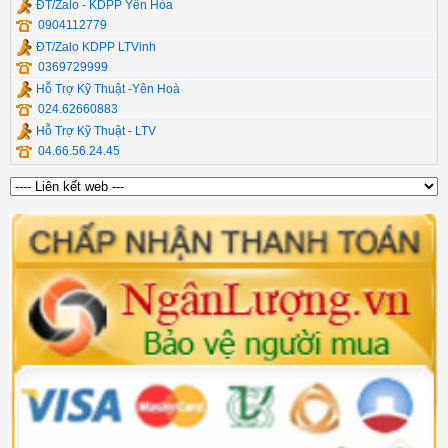
ĐT/Zalo - KDPP Yên Hòa
0904112779
ĐT/Zalo KDPP LTVinh
0369729999
Hỗ Trợ Kỹ Thuật -Yên Hoà
024.62660883
Hỗ Trợ Kỹ Thuật - LTV
04.66.56.24.45