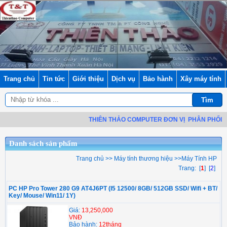
Trang chủ
Tin tức
Giới thiệu
Dịch vụ
Bảo hành
Xây máy tính
THIÊN THẢO COMPUTER ĐƠN VỊ
PHÂN PHỐI LINH
Danh sách sản phẩm
Trang chủ
>>
Máy tính thương hiệu
>>
Máy Tính HP
Trang: [
1
] [
2
]
PC HP Pro Tower 280 G9 AT4J6PT (I5 12500/ 8GB/ 512GB SSD/ Wifi + BT/
Key/ Mouse/ Win11/ 1Y)
Giá:
13,250,000
VNĐ
Bảo hành:
12tháng