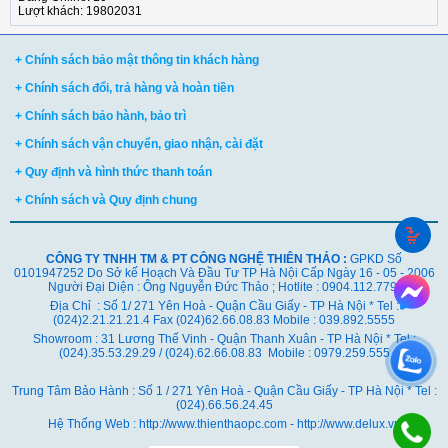
Lượt khách: 19802031
+ Chính sách bảo mật thông tin khách hàng
+ Chính sách đổi, trả hàng và hoàn tiền
+ Chính sách bảo hành, bảo trì
+ Chính sách vận chuyển, giao nhận, cài đặt
+ Quy định và hình thức thanh toán
+ Chính sách và Quy định chung
CÔNG TY TNHH TM & PT CÔNG NGHỆ THIÊN THẢO :
GPKD Số
0101947252 Do Sở kế Hoạch Và Đầu Tư TP Hà Nội Cấp Ngày 16 - 05 - 2006
Người Đại Diện : Ông Nguyễn Đức Thảo ; Hotlite : 0904.112.779
Địa Chỉ : Số 1/ 271 Yên Hoà - Quận Cầu Giấy - TP Hà Nội * Tel :
(024)2.21.21.21.4 Fax (024)62.66.08.83 Mobile : 039.892.5555
Showroom : 31 Lương Thế Vinh - Quận Thanh Xuân - TP Hà Nội *
Tel :
(024).35.53.29.29 / (024).62.66.08.83 Mobile : 0979.259.555
Trung Tâm Bảo Hành : Số 1 / 271 Yên Hoà - Quận Cầu Giấy - TP Hà Nội * Tel :
(024).66.56.24.45
Hệ Thống Web : http://www.thienthaopc.com - http://www.delux.vn