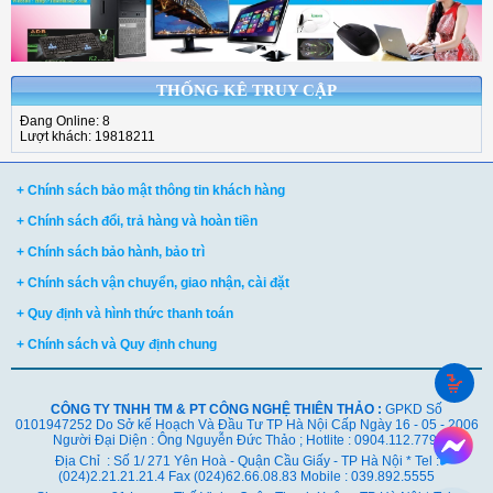
THỐNG KÊ TRUY CẬP
Đang Online: 8
Lượt khách: 19818211
+ Chính sách bảo mật thông tin khách hàng
+ Chính sách đổi, trả hàng và hoàn tiền
+ Chính sách bảo hành, bảo trì
+ Chính sách vận chuyển, giao nhận, cài đặt
+ Quy định và hình thức thanh toán
+ Chính sách và Quy định chung
CÔNG TY TNHH TM & PT CÔNG NGHỆ THIÊN THẢO :
GPKD Số
0101947252 Do Sở kế Hoạch Và Đầu Tư TP Hà Nội Cấp Ngày 16 - 05 - 2006
Người Đại Diện : Ông Nguyễn Đức Thảo ; Hotlite : 0904.112.779
Địa Chỉ : Số 1/ 271 Yên Hoà - Quận Cầu Giấy - TP Hà Nội * Tel :
(024)2.21.21.21.4 Fax (024)62.66.08.83 Mobile : 039.892.5555