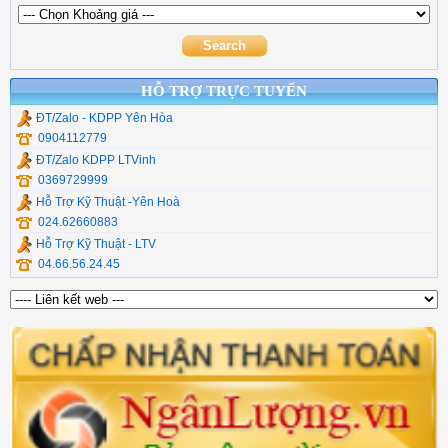
Thiết Bị Mạng Veggieg
Commscope
Cáp Chuyển Đổi UGR
Chuyển quang hdmi
Cáp Usb Ugreen
HỖ TRỢ TRỰC TUYẾN
ĐT/Zalo - KDPP Yên Hòa
0904112779
ĐT/Zalo KDPP LTVinh
0369729999
Hỗ Trợ Kỹ Thuật -Yên Hoà
024.62660883
Hỗ Trợ Kỹ Thuật - LTV
04.66.56.24.45