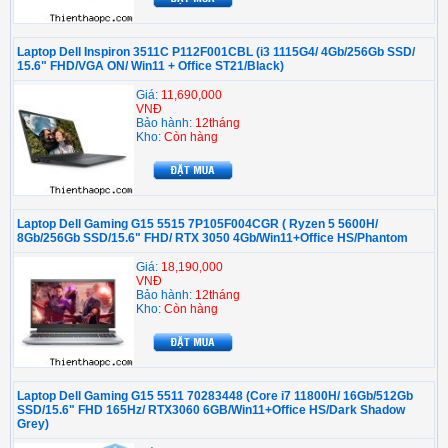
Laptop Dell Inspiron 3511C P112F001CBL (i3 1115G4/ 4Gb/256Gb SSD/
15.6" FHD/VGA ON/ Win11 + Office ST21/Black)
Giá:
11,690,000
VNĐ
Bảo hành:
12tháng
Kho:
Còn hàng
Laptop Dell Gaming G15 5515 7P105F004CGR ( Ryzen 5 5600H/
8Gb/256Gb SSD/15.6" FHD/ RTX 3050 4Gb/Win11+Office HS/Phantom
Giá:
18,190,000
VNĐ
Bảo hành:
12tháng
Kho:
Còn hàng
Laptop Dell Gaming G15 5511 70283448 (Core i7 11800H/ 16Gb/512Gb
SSD/15.6" FHD 165Hz/ RTX3060 6GB/Win11+Office HS/Dark Shadow
Grey)