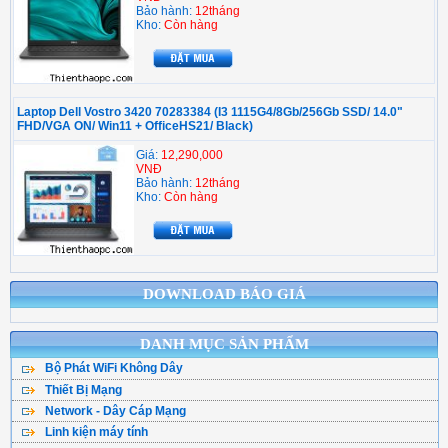
Bảo hành:
12tháng
Kho:
Còn hàng
Laptop Dell Vostro 3420 70283384 (I3 1115G4/8Gb/256Gb SSD/ 14.0"
FHD/VGA ON/ Win11 + OfficeHS21/ Black)
Giá:
12,290,000
VNĐ
Bảo hành:
12tháng
Kho:
Còn hàng
DOWNLOAD BÁO GIÁ
DANH MỤC SẢN PHẨM
Bộ Phát WiFi Không Dây
Thiết Bị Mạng
Bộ Phát WiFi TPLink
Network - Dây Cáp Mạng
WiFi Mesh
WiFi Tenda - DLink
Linh kiện máy tính
Cáp Mạng ( Cuộn )
WiFi Gắn Trần
WiFi Totolink - Hik