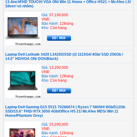
13.4inchFHD TOUCH/ VGA ON/ Win 11 Home + Office HS21 + McAfee LS/
Silver/ vỏ nhôm)
Giá:
57,190,000
VNĐ
Bảo hành:
12tháng
Kho:
Còn hàng
Laptop Dell Latitude 3420 L3420I3SSD (i3 1115G4/ 8Gb/ SSD 256Gb /
14.0" HD/VGA ON/ DOS/Black)
Giá:
13,290,000
VNĐ
Bảo hành:
12tháng
Kho:
Còn hàng
Laptop Dell Gaming G15 5515 70266674 ( Ryzen 7 5800H/ 8Gb/512Gb
SSD/15.6" FHD/ RTX 3050 4Gb/Office HS 21/ McAfee MDS/ Win 11
Home/Phantom Grey)
Giá:
23,290,000
VNĐ
Bảo hành:
12tháng