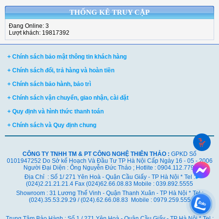
THỐNG KÊ TRUY CẬP
Đang Online: 3
Lượt khách: 19817392
+ Chính sách bảo mật thông tin khách hàng
+ Chính sách đổi, trả hàng và hoàn tiền
+ Chính sách bảo hành, bảo trì
+ Chính sách vận chuyển, giao nhận, cài đặt
+ Quy định và hình thức thanh toán
+ Chính sách và Quy định chung
CÔNG TY TNHH TM & PT CÔNG NGHỆ THIÊN THẢO :
GPKD Số
0101947252 Do Sở kế Hoạch Và Đầu Tư TP Hà Nội Cấp Ngày 16 - 05 - 2006
Người Đại Diện : Ông Nguyễn Đức Thảo ; Hotlite : 0904.112.779
Địa Chỉ : Số 1/ 271 Yên Hoà - Quận Cầu Giấy - TP Hà Nội * Tel :
(024)2.21.21.21.4 Fax (024)62.66.08.83 Mobile : 039.892.5555
Showroom : 31 Lương Thế Vinh - Quận Thanh Xuân - TP Hà Nội *
Tel :
(024).35.53.29.29 / (024).62.66.08.83 Mobile : 0979.259.555
Trung Tâm Bảo Hành : Số 1 / 271 Yên Hoà - Quận Cầu Giấy - TP Hà Nội * Tel :