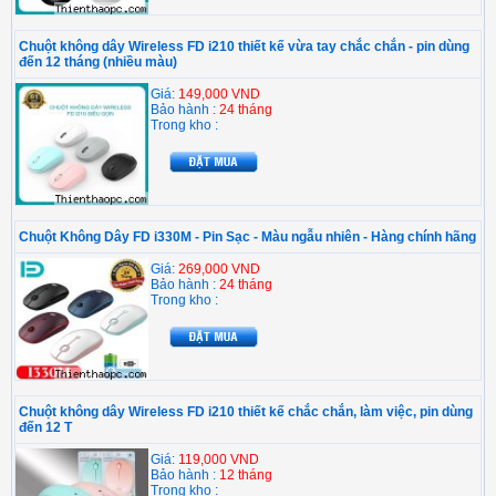
Chuột không dây Wireless FD i210 thiết kế vừa tay chắc chắn - pin dùng
đến 12 tháng (nhiều màu)
Giá:
149,000 VND
Bảo hành :
24 tháng
Trong kho :
Chuột Không Dây FD i330M - Pin Sạc - Màu ngẫu nhiên - Hàng chính hãng
Giá:
269,000 VND
Bảo hành :
24 tháng
Trong kho :
Chuột không dây Wireless FD i210 thiết kế chắc chắn, làm việc, pin dùng
đến 12 T
Giá:
119,000 VND
Bảo hành :
12 tháng
Trong kho :