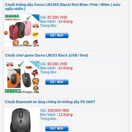
Chuột không dây Dareu LM106G Black/ Red /Blue / Pink / White ( màu
ngẫu nhiên )
Giá:
87,000 VND
Bảo hành :
24 tháng
Trong kho :
Chuột chơi game Dareu LM103 Black (USB / Đen)
Giá:
69,000 VND
Bảo hành :
24 tháng
Trong kho :
Chuột Bluetooth im lặng chống ồn không dây FD I360T
Giá:
339,000 VND
Bảo hành :
12 tháng
Trong kho :