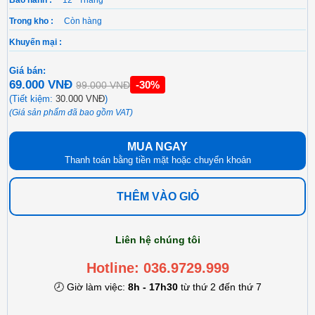
Bảo hành :
12 Tháng
Trong kho :
Còn hàng
Khuyến mại :
Giá bán:
69.000 VNĐ
-30%
99.000 VNĐ
(Tiết kiệm:
30.000 VNĐ
)
(Giá sản phẩm đã bao gồm VAT)
MUA NGAY
Thanh toán bằng tiền mặt hoặc chuyển khoản
THÊM VÀO GIỎ
Liên hệ chúng tôi
Hotline: 036.9729.999
🕗 Giờ làm việc:
8h - 17h30
từ thứ 2 đến thứ 7