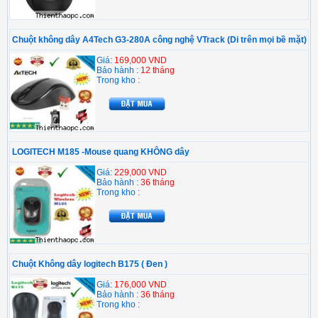
Chuột không dây A4Tech G3-280A công nghệ VTrack (Di trên mọi bề mặt)
Giá:
169,000 VND
Bảo hành :
12 tháng
Trong kho :
LOGITECH M185 -Mouse quang KHÔNG dây
Giá:
229,000 VND
Bảo hành :
36 tháng
Trong kho :
Chuột Không dây logitech B175 ( Đen )
Giá:
176,000 VND
Bảo hành :
36 tháng
Trong kho :