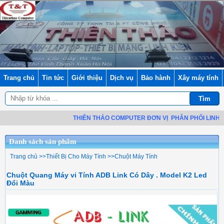
Trang chủ
Tin tức
Giới thiệu
Dịch vụ
Bảo hành
Xây máy tính
THIÊN THẢO COMPUTER ĐƠN VỊ
PHÂN PHỐI LINH KIỆN ĐI
Danh sách sản phẩm
Trang chủ
>>
Thiết Bị Cho Máy Tính
>>
Chuột Máy Tính
Chuột Quang Máy vi Tính ADB Link Có Dây . Model K2 Led
Đổi Màu