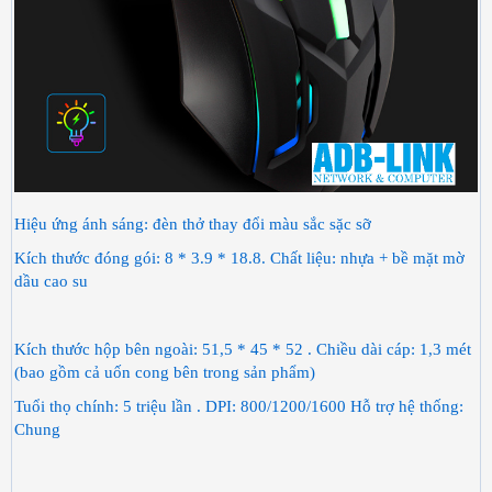
Hiệu ứng ánh sáng: đèn thở thay đổi màu sắc sặc sỡ
Kích thước đóng gói: 8 * 3.9 * 18.8. Chất liệu: nhựa + bề mặt mờ
dầu cao su
Kích thước hộp bên ngoài: 51,5 * 45 * 52 . Chiều dài cáp: 1,3 mét
(bao gồm cả uốn cong bên trong sản phẩm)
Tuổi thọ chính: 5 triệu lần . DPI: 800/1200/1600 Hỗ trợ hệ thống:
Chung