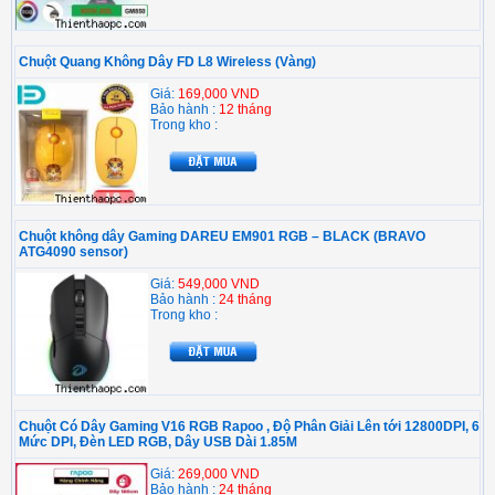
Chuột Quang Không Dây FD L8 Wireless (Vàng)
Giá:
169,000 VND
Bảo hành :
12 tháng
Trong kho :
Chuột không dây Gaming DAREU EM901 RGB – BLACK (BRAVO
ATG4090 sensor)
Giá:
549,000 VND
Bảo hành :
24 tháng
Trong kho :
Chuột Có Dây Gaming V16 RGB Rapoo , Độ Phân Giải Lên tới 12800DPI, 6
Mức DPI, Đèn LED RGB, Dây USB Dài 1.85M
Giá:
269,000 VND
Bảo hành :
24 tháng