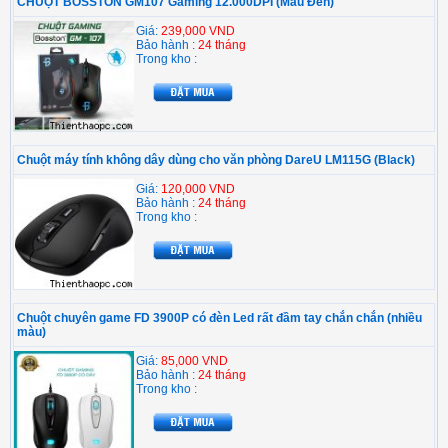
CHUỘT BOSSTON GM107 Gaming 12.000DPI (Màu Đen)
Giá:
239,000 VND
Bảo hành :
24 tháng
Trong kho :
Chuột máy tính không dây dùng cho văn phòng DareU LM115G (Black)
Giá:
120,000 VND
Bảo hành :
24 tháng
Trong kho :
Chuột chuyên game FD 3900P có đèn Led rất đầm tay chắn chắn (nhiều
màu)
Giá:
85,000 VND
Bảo hành :
24 tháng
Trong kho :