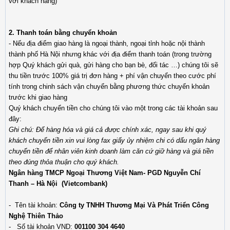
với khách hàng)
2. Thanh toán bằng chuyển khoản
- Nếu địa điểm giao hàng là ngoại thành, ngoại tỉnh hoặc nội thành
thành phố Hà Nội nhưng khác với địa điểm thanh toán (trong trường
hợp Quý khách gửi quà, gửi hàng cho bạn bè, đối tác …) chúng tôi sẽ
thu tiền trước 100% giá trị đơn hàng + phí vận chuyển theo cước phí
tính trong chinh sách vận chuyển bằng phương thức chuyển khoản
trước khi giao hàng
Quý khách chuyển tiền cho chúng tôi vào một trong các tài khoản sau
đây:
Ghi chú: Để hàng hóa và giá cả được chính xác, ngay sau khi quý
khách chuyển tiền xin vui lòng fax giấy ủy nhiệm chi có dấu ngân hàng
chuyển tiền để nhân viên kinh doanh làm căn cứ giữ hàng và giá tiền
theo đúng thỏa thuận cho quý khách.
Ngân hàng TMCP Ngoại Thương Việt Nam- PGD Nguyễn Chí
Thanh – Hà Nội (Vietcombank)
- Tên tài khoản:
Công ty TNHH Thương Mại Và Phát Triển Công
Nghệ Thiên Thảo
- Số tài khoản VND:
001100 304 4640