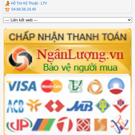
Hỗ Trợ Kỹ Thuật - LTV
04.66.56.24.45