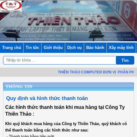
Trang chủ
Tin tức
Giới thiệu
Dịch vụ
Bảo hành
Xây máy tính
THIÊN THẢO COMPUTER ĐƠN VỊ
PHÂN PHỐI L
THÔNG TIN
Quy định và hình thức thanh toán
Các hình thức thanh toán khi mua hàng tại Công Ty
Thiên Thảo :
Khi quý khách mua hàng của Công ty Thiên Thảo, quý khách có
thể thanh toán bằng các hình thức như sau:
- Thanh toán bằng tiền mặt