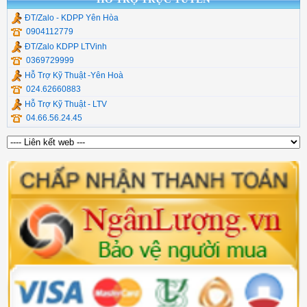
ĐT/Zalo - KDPP Yên Hòa
0904112779
ĐT/Zalo KDPP LTVinh
0369729999
Hỗ Trợ Kỹ Thuật -Yên Hoà
024.62660883
Hỗ Trợ Kỹ Thuật - LTV
04.66.56.24.45