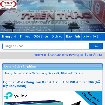
Trang chủ
Tin tức
Giới thiệu
Dịch vụ
Bảo hành
Xây máy tính
THIÊN THẢO COMPUTER ĐƠN VỊ
PHÂN PHỐI LINH KIỆN Đ
Danh sách sản phẩm
Trang chủ
>>
Bộ Phát WiFi Không Dây
>>
Bộ Phát WiFi TPLink
Bộ phát Wi-Fi Băng Tần Kép AC1200 TP-LINK Archer C64 (hỗ
trợ EasyMesh)