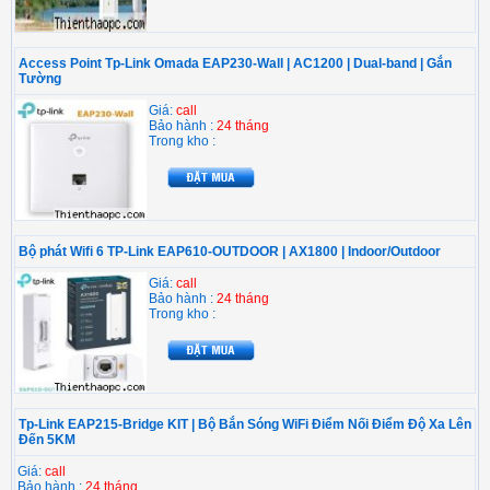
Access Point Tp-Link Omada EAP230-Wall | AC1200 | Dual-band | Gắn
Tường
Giá:
call
Bảo hành :
24 tháng
Trong kho :
Bộ phát Wifi 6 TP-Link EAP610-OUTDOOR | AX1800 | Indoor/Outdoor
Giá:
call
Bảo hành :
24 tháng
Trong kho :
Tp-Link EAP215-Bridge KIT | Bộ Bắn Sóng WiFi Điểm Nối Điểm Độ Xa Lên
Đến 5KM
Giá:
call
Bảo hành :
24 tháng