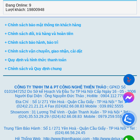
Đang Online: 9
Lượt khách: 19800948
+ Chính sách bảo mật thông tin khách hàng
+ Chính sách đổi, trả hàng và hoàn tiền
+ Chính sách bảo hành, bảo trì
+ Chính sách vận chuyển, giao nhận, cài đặt
+ Quy định và hình thức thanh toán
+ Chính sách và Quy định chung
CÔNG TY TNHH TM & PT CÔNG NGHỆ THIÊN THẢO :
GPKD Số
0101947252 Do Sở kế Hoạch Và Đầu Tư TP Hà Nội Cấp Ngày 16 - 05 - 2006
Người Đại Diện : Ông Nguyễn Đức Thảo ; Hotlite : 0904.112.779
Địa Chỉ : Số 1/ 271 Yên Hoà - Quận Cầu Giấy - TP Hà Nội * Tel :
(024)2.21.21.21.4 Fax (024)62.66.08.83 Mobile : 039.892.5555
Showroom : 31 Lương Thế Vinh - Quận Thanh Xuân - TP Hà Nội *
Tel :
(024).35.53.29.29 / (024).62.66.08.83 Mobile : 0979.259.555
Trung Tâm Bảo Hành : Số 1 / 271 Yên Hoà - Quận Cầu Giấy - TP Hà Nội * Tel :
(024).66.56.24.45
Hệ Thống Web : http://www.thienthaopc.com - http://www.delux.vn