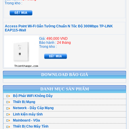
Trong kho :
Access Point Wi-Fi Gắn Tường Chuẩn N Tốc Độ 300Mbps TP-LINK
EAP115-Wall
Giá:
490,000 VND
Bảo hành :
24 tháng
Trong kho :
DOWNLOAD BÁO GIÁ
DANH MỤC SẢN PHẨM
Bộ Phát WiFi Không Dây
Thiết Bị Mạng
Bộ Phát WiFi TPLink
Network - Dây Cáp Mạng
WiFi Mesh
WiFi Tenda - DLink
Linh kiện máy tính
Cáp Mạng ( Cuộn )
WiFi Gắn Trần
WiFi Totolink - Hik
Mainboard - VGa
CPU - Bộ vi xử lý
Cân Bằng Tải
Kích Sóng WiFi
WiFi Mercusys
Thiết Bị Cho Máy Tính
Main Asus
Ổ Cứng SSD
Hạt Bấm Mạng
WiFi Router 4G