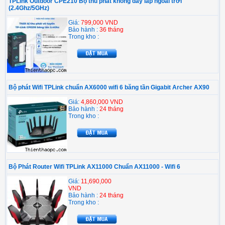
TPLink Outdoor CPE210 Bộ thu phát không dây lắp ngoài trời
(2.4Ghz/5GHz)
Giá:
799,000 VND
Bảo hành :
36 tháng
Trong kho :
Bộ phát Wifi TPLink chuẩn AX6000 wifi 6 băng tần Gigabit Archer AX90
Giá:
4,860,000 VND
Bảo hành :
24 tháng
Trong kho :
Bộ Phát Router Wifi TPLink AX11000 Chuẩn AX11000 - Wifi 6
Giá:
11,690,000
VND
Bảo hành :
24 tháng
Trong kho :