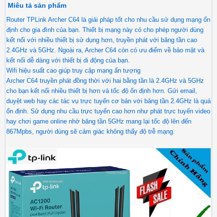
Miêu tả sản phẩm
Router TPLink Archer C64 là giải pháp tốt cho nhu cầu sử dụng mạng ổn
định cho gia đình của bạn. Thiết bị mạng này có cho phép người dùng
kết nối với nhiều thiết bị sử dụng hơn, truyền phát với băng tần cao
2.4GHz và 5GHz. Ngoài ra, Archer C64 còn có ưu điểm về bảo mật và
kết nối dễ dàng với thiết bị di động của bạn.
Wifi hiệu suất cao giúp truy cập mạng ấn tượng
Archer C64 truyền phát đồng thời với hai bằng tần là 2.4GHz và 5GHz
cho bạn kết nối nhiều thiết bị hơn và tốc độ ổn định hơn. Gửi email,
duyệt web hay các tác vụ trực tuyến cơ bản với băng tần 2.4GHz là quá
ổn định. Sử dụng nhu cầu trực tuyến cao hơn như phát trực tuyến video
hay chơi game online nhờ băng tần 5GHz mang lại tốc độ lên đến
867Mpbs, người dùng sẽ cảm giác không thấy độ trễ mạng.