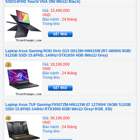
SSD/14FHD Touch/ VGA ON/ Win11/ Black)
Giá:
15,490,000
VND
Bảo hành :
24 tháng
Trong kho :
Laptop Asus Gaming ROG Strix G15 G513IH-HN015W (R7-4800H/ 8GB/
512GB SSD/ 15.6FHD, 144Hz/ GTX1650 4GB /Win11/ Grey)
Giá:
18,190,000
VND
Bảo hành :
24 tháng
Trong kho :
Laptop Asus TUF Gaming FX507ZM-HN123W (I7 12700H/ 16GB/ 512GB
SSD/ 15.6FHD-144Hz/ RTX3060 6GB/ Win11/ Grey/ RGB_KB)
Giá:
36,190,000
VND
Bảo hành :
24 tháng
Trong kho :