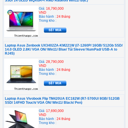
SSD/ 14 OLED WQXGA+/ AMD Radeon/ Win11/ Bạc)
Giá:
16,790,000
VND
Bảo hành :
24 tháng
Trong kho :
Laptop Asus Zenbook UX3402ZA-KM221W (i7-1260P/ 16GB/ 512Gb SSD/
14.0 OLED 2.8K/ VGA ON/ Win11/ Blue/ Túi Sleeve/ NumPad/ USB-A to
RJ45)
Giá:
28,790,000
VND
Bảo hành :
24 tháng
Trong kho :
Laptop Asus Vivobook Flip TM420UA EC182W (R7-5700U/ 8GB/ 512GB
SSD/ 14FHD Touch/ VGA ON/ Win11/ Black/ Pen)
Giá:
17,690,000
VND
Bảo hành :
24 tháng
Trong kho :