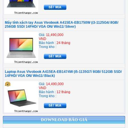
Máy tính xách tay Asus Vivobook A415EA-EB1750W (i3-1125G4/ 8GB/
256GB SSD/ 14FHD/ VGA ON/ Win11/ Silver)
Giá:
11,490,000
VND
Bảo hành :
24 tháng
Trong kho :
Laptop Asus Vivobook A415EA-EB1474W (i5-1135G7/ 8GB/ 512GB SSD/
14FHD/ VGA ON/ Win11/ Black)
Giá:
14,490,000
VND
Bảo hành :
12 tháng
Trong kho :
DOWNLOAD BÁO GIÁ