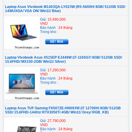
Laptop Asus Vivobook M1403QA-LY023W (R5-5600H/ 8GB/ 512GB SSD/
14WUXGA/ VGA ON/ Win11/ Blue)
Giá:
15,490,000
VND
Bảo hành :
24 tháng
Trong kho :
Laptop Vivobook Asus X515EP EJ449W (i7-1165G7/ 8GB/ 512GB SSD/
15.6FHD/ MX330-2GB/ Win11/ Silver)
Giá:
17,290,000
VND
Bảo hành :
24 tháng
Trong kho :
Laptop Asus TUF Gaming FX507ZE-HN093W (I7 12700H/ 8GB/ 512GB
SSD/ 15.6FHD-144Hz/ RTX3050Ti 4GB/ Win11/ Grey/ RGB_KB)
Giá:
27,790,000
VND
Bảo hành :
24 tháng