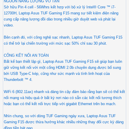
NGUỒN NĂNG LƯỢNG VÔ TẬN
Sở hữu Pin 4 cell - 56Whrs kết hợp với bộ xử lý Intel® Core ™ i7-
12700H, Laptop Asus TUF Gaming F15 mang sự tiết kiệm điện năng
cung cấp năng lượng dồi dào trong nhiều giờ duyệt web và phát lại
video.
Bên cạnh đó, với công nghệ sạc nhanh, Laptop Asus TUF Gaming F15
có thể trở lại chiến trường với mức sạc 50% chỉ sau 30 phút.
CỔNG KẾT NỐI AN TOÀN
Bất kể bạn thiết lập gì, Laptop Asus TUF Gaming F15 sẽ giúp bạn luôn
giữ vững kết nối với một cổng HDMI 2.0b chuyên dụng được bổ sung
bởi USB Type-C kép, cũng như sức mạnh và tính linh hoạt của
Thunderbolt ™ 4.
WiFi 6 (802.11ax) nhanh và đáng tin cậy đảm bảo rằng bạn sẽ có thể kết
nối mạng và hiệu quả ở bất kỳ nơi nào có sẵn các kết nối tương thích
hoặc bạn có thể kết nối trực tiếp với gigabit Ethernet trên bo mạch.
Nhìn chung, so với dòng TUF Gaming ngày xưa, Laptop Asus TUF
Gaming F15 được thừa hưởng khác nhiều những thay đổi cực kỳ đáng
đồng tiền bát gạo.