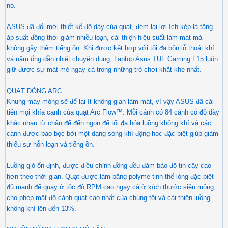
nó.
ASUS đã đổi mới thiết kế độ dày của quạt, đem lại lợi ích kép là tăng
áp suất đồng thời giảm nhiễu loạn, cải thiện hiệu suất làm mát mà
không gây thêm tiếng ồn. Khi được kết hợp với tối đa bốn lỗ thoát khí
và năm ống dẫn nhiệt chuyên dụng, Laptop Asus TUF Gaming F15 luôn
giữ được sự mát mẻ ngay cả trong những trò chơi khắt khe nhất.
QUẠT DÒNG ARC
Khung máy mỏng sẽ để lại ít không gian làm mát, vì vậy ASUS đã cải
tiến mọi khía cạnh của quạt Arc Flow™. Mỗi cánh có 84 cánh có độ dày
khác nhau từ chân đế đến ngọn để tối đa hóa luồng không khí và các
cánh được bao bọc bởi một dạng sóng khí động học đặc biệt giúp giảm
thiểu sự hỗn loạn và tiếng ồn.
Luồng gió ổn định, được điều chỉnh đồng đều đảm bảo độ tin cậy cao
hơn theo thời gian. Quạt được làm bằng polyme tinh thể lỏng đặc biệt
đủ mạnh để quay ở tốc độ RPM cao ngay cả ở kích thước siêu mỏng,
cho phép mật độ cánh quạt cao nhất của chúng tôi và cải thiện luồng
không khí lên đến 13%.