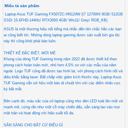
Miêu tả sản phẩm
Laptop Asus TUF Gaming FX507ZC-HN124W (I7 12700H/ 8GB/ 512GB
SSD/ 15.6FHD-144Hz/ RTX3050 4GB/ Win11/ Grey/ RGB_KB)
ASUS là một thương hiệu nổi tiếng mà nhắc đến tên chắc hẳn các bạn
ai cũng biết tới. Những dòng laptop gaming được sản xuất bởi gia tộc
này thì cũng khỏi phải bàn luôn.
THIẾT KẾ ĐẶC BIỆT, MỚI MẺ
Khung của dòng TUF Gaming trong năm 2022 đã được thiết kế theo
phong cách hoàn toàn mới, nhỏ hơn 4,5% so với các mẫu của năm
ngoái. Logo TUF cũng đã được tạo hình lại, với phong cách hình nổi và
điêu khắc bằng laser. Bất chấp việc giảm kích thước này, Laptop Asus
TUF Gaming vẫn sở hữu một bàn di chuột lớn với các điểm nhấn cực
kỳ bắt mắt.
Bên cạnh đó, màu sắc của vỏ laptop cũng như đèn LED toát lên một vẻ
mạnh mẽ, cứng rắn như một cỗ máy chiến đấu, sẵn sàng lao vào mọi
mặt trận và hoạt động với hiệu suất tối đa.
SẴN SÀNG CHO BẤT CỨ ĐIỀU GÌ