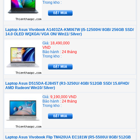
Trong kho :
Laptop Asus Vivobook A1403ZA-KM067W (i5-12500H/ 8GB/ 256GB SSD/
14.0 OLED WQXGA/ VGA ON/ Win11/ Silver)
Giá:
18,490,000
VND
Bảo hành :
24 tháng
Trong kho :
Laptop Asus D515DA-EJ845T (R3-3250U/ 4GB/ 512GB SSD/ 15.6FHD/
AMD Radeon/ Win10/ Silver)
Giá:
9,190,000 VND
Bảo hành :
24 tháng
Trong kho :
Laptop Asus Vivobook Flip TM420UA EC181W (R5-5500U/ 8GB/ 512GB