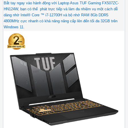
Bắt tay ngay vào hành động với Laptop Asus TUF Gaming FX507ZC-
HN124W, bạn có thể phát trực tiếp và làm đa nhiệm vụ một cách dễ
dàng nhờ Intel® Core ™ i7-12700H và bộ nhớ RAM 8Gb DDR5
4800MHz cực nhanh có khả năng nâng cấp lên đến tối đa 32GB trên
Windows 11.