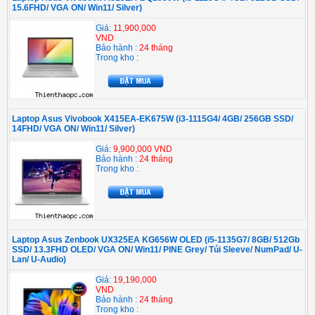
15.6FHD/ VGA ON/ Win11/ Silver)
Giá:
11,900,000
VND
Bảo hành :
24 tháng
Trong kho :
Laptop Asus Vivobook X415EA-EK675W (i3-1115G4/ 4GB/ 256GB SSD/
14FHD/ VGA ON/ Win11/ Silver)
Giá:
9,900,000 VND
Bảo hành :
24 tháng
Trong kho :
Laptop Asus Zenbook UX325EA KG656W OLED (i5-1135G7/ 8GB/ 512Gb
SSD/ 13.3FHD OLED/ VGA ON/ Win11/ PINE Grey/ Túi Sleeve/ NumPad/ U-
Lan/ U-Audio)
Giá:
19,190,000
VND
Bảo hành :
24 tháng
Trong kho :