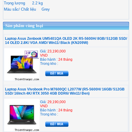
Trọng lượng
2.2 kg
Màu sắc/ Chất liệu
Grey
Sản phẩm cùng loại
Laptop Asus Zenbook UM5401QA OLED 2K R5-5600H/ 8GB/ 512GB SSD/
14 OLED 2.8K/ VGA AMD/ Win11/ Black (KN209W)
Giá:
23,190,000
VND
Bảo hành :
24 tháng
Trong kho :
Laptop Asus Vivobook Pro M7600QC L2077W (R5-5600H/ 16GB/ 512GB
SSD/ 16Inch 4K/ RTX 3050 4GB DDR6/ Win11/ Đen)
Giá:
29,190,000
VND
Bảo hành :
24 tháng
Trong kho :