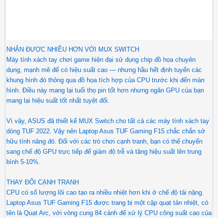
NHẬN ĐƯỢC NHIỀU HƠN VỚI MUX SWITCH
Máy tính xách tay chơi game hiện đại sử dụng chip đồ họa chuyên
dụng, mạnh mẽ để có hiệu suất cao — nhưng hầu hết định tuyến các
khung hình đó thông qua đồ họa tích hợp của CPU trước khi đến màn
hình. Điều này mang lại tuổi thọ pin tốt hơn nhưng ngăn GPU của bạn
mang lại hiệu suất tốt nhất tuyệt đối.
Vì vậy, ASUS đã thiết kế MUX Switch cho tất cả các máy tính xách tay
dòng TUF 2022. Vậy nên Laptop Asus TUF Gaming F15 chắc chắn sở
hữu tính năng đó. Đối với các trò chơi cạnh tranh, bạn có thể chuyển
sang chế độ GPU trực tiếp để giảm độ trễ và tăng hiệu suất lên trung
bình 5-10%.
THAY ĐỔI CẠNH TRANH
CPU có số lượng lõi cao tạo ra nhiều nhiệt hơn khi ở chế độ tải nặng.
Laptop Asus TUF Gaming F15 được trang bị một cặp quạt tản nhiệt, có
tên là Quạt Arc, với vòng cung 84 cánh để xử lý CPU công suất cao của