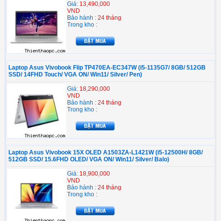
Giá:
13,490,000
VND
Bảo hành :
24 tháng
Trong kho :
Laptop Asus Vivobook Flip TP470EA-EC347W (i5-1135G7/ 8GB/ 512GB
SSD/ 14FHD Touch/ VGA ON/ Win11/ Silver/ Pen)
Giá:
18,290,000
VND
Bảo hành :
24 tháng
Trong kho :
Laptop Asus Vivobook 15X OLED A1503ZA-L1421W (i5-12500H/ 8GB/
512GB SSD/ 15.6FHD OLED/ VGA ON/ Win11/ Silver/ Balo)
Giá:
18,900,000
VND
Bảo hành :
24 tháng
Trong kho :