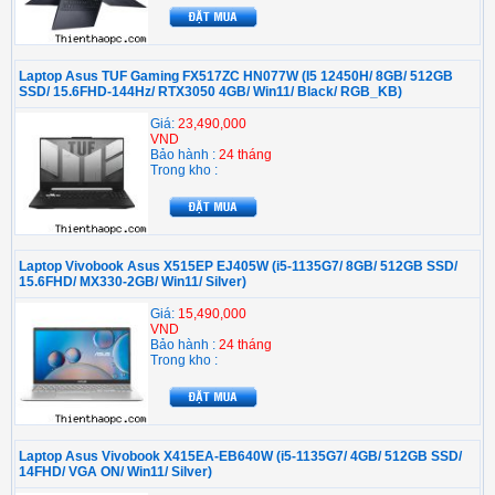
Laptop Asus TUF Gaming FX517ZC HN077W (I5 12450H/ 8GB/ 512GB
SSD/ 15.6FHD-144Hz/ RTX3050 4GB/ Win11/ Black/ RGB_KB)
Giá:
23,490,000
VND
Bảo hành :
24 tháng
Trong kho :
Laptop Vivobook Asus X515EP EJ405W (i5-1135G7/ 8GB/ 512GB SSD/
15.6FHD/ MX330-2GB/ Win11/ Silver)
Giá:
15,490,000
VND
Bảo hành :
24 tháng
Trong kho :
Laptop Asus Vivobook X415EA-EB640W (i5-1135G7/ 4GB/ 512GB SSD/
14FHD/ VGA ON/ Win11/ Silver)