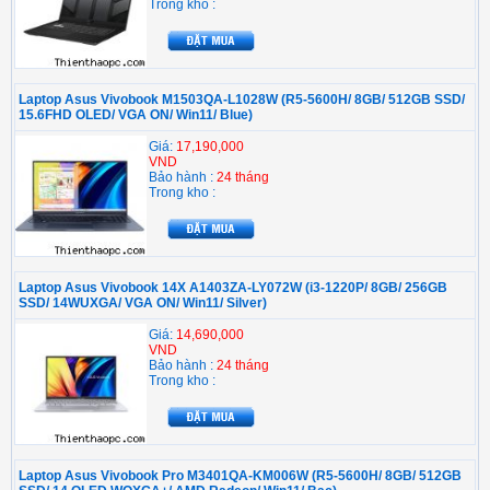
Trong kho :
Laptop Asus Vivobook M1503QA-L1028W (R5-5600H/ 8GB/ 512GB SSD/
15.6FHD OLED/ VGA ON/ Win11/ Blue)
Giá:
17,190,000
VND
Bảo hành :
24 tháng
Trong kho :
Laptop Asus Vivobook 14X A1403ZA-LY072W (i3-1220P/ 8GB/ 256GB
SSD/ 14WUXGA/ VGA ON/ Win11/ Silver)
Giá:
14,690,000
VND
Bảo hành :
24 tháng
Trong kho :
Laptop Asus Vivobook Pro M3401QA-KM006W (R5-5600H/ 8GB/ 512GB