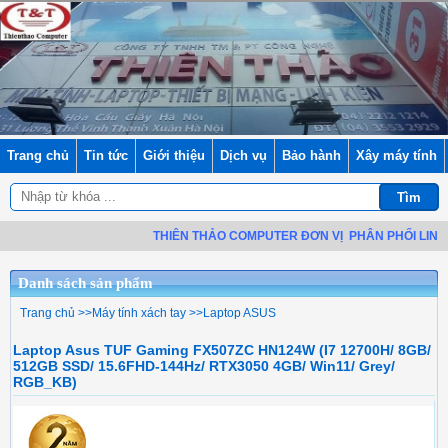
Trang chủ
Tin tức
Giới thiệu
Dịch vụ
Bảo hành
Xây máy tính
THIÊN THẢO COMPUTER ĐƠN VỊ
PHÂN PHỐI LINH KIỆN
Danh sách sản phẩm
Trang chủ
>>
Máy tính xách tay
>>
Laptop ASUS
Laptop Asus TUF Gaming FX507ZC HN124W (I7 12700H/ 8GB/
512GB SSD/ 15.6FHD-144Hz/ RTX3050 4GB/ Win11/ Grey/
RGB_KB)