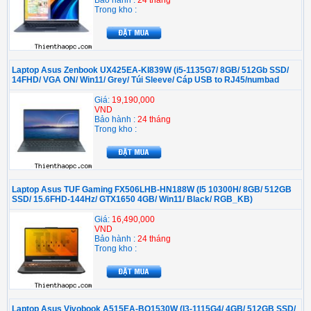
Bảo hành :
24 tháng
Trong kho :
Laptop Asus Zenbook UX425EA-KI839W (i5-1135G7/ 8GB/ 512Gb SSD/
14FHD/ VGA ON/ Win11/ Grey/ Túi Sleeve/ Cáp USB to RJ45/numbad
Giá:
19,190,000
VND
Bảo hành :
24 tháng
Trong kho :
Laptop Asus TUF Gaming FX506LHB-HN188W (I5 10300H/ 8GB/ 512GB
SSD/ 15.6FHD-144Hz/ GTX1650 4GB/ Win11/ Black/ RGB_KB)
Giá:
16,490,000
VND
Bảo hành :
24 tháng
Trong kho :
Laptop Asus Vivobook A515EA-BQ1530W (I3-1115G4/ 4GB/ 512GB SSD/