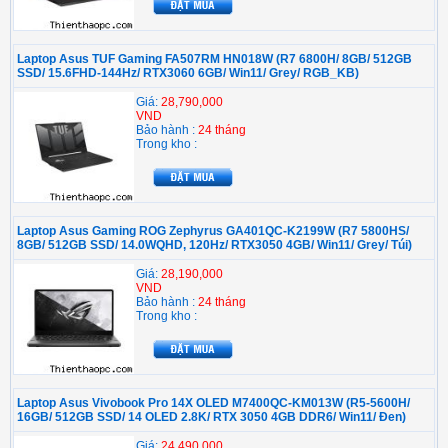
Laptop Asus TUF Gaming FA507RM HN018W (R7 6800H/ 8GB/ 512GB
SSD/ 15.6FHD-144Hz/ RTX3060 6GB/ Win11/ Grey/ RGB_KB)
Giá:
28,790,000
VND
Bảo hành :
24 tháng
Trong kho :
Laptop Asus Gaming ROG Zephyrus GA401QC-K2199W (R7 5800HS/
8GB/ 512GB SSD/ 14.0WQHD, 120Hz/ RTX3050 4GB/ Win11/ Grey/ Túi)
Giá:
28,190,000
VND
Bảo hành :
24 tháng
Trong kho :
Laptop Asus Vivobook Pro 14X OLED M7400QC-KM013W (R5-5600H/
16GB/ 512GB SSD/ 14 OLED 2.8K/ RTX 3050 4GB DDR6/ Win11/ Đen)
Giá:
24,490,000