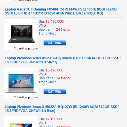
Laptop Asus TUF Gaming FX506HC-HN144W (I5 11400H/ 8GB/ 512GB
SSD/ 15.6FHD-144Hz/ RTX3050 4GB/ Win11/ Black/ RGB_KB)
Giá:
19,490,000
VND
Bảo hành :
24 tháng
Trong kho :
Laptop Vivobook Asus X515EA-BQ1006W (I3-1115G4/ 4GB/ 512GB SSD/
15.6FHD/ VGA ON/ Win11/ Silver)
Giá:
10,490,000
VND
Bảo hành :
24 tháng
Trong kho :
Laptop Vivobook Asus X1502ZA-BQ127W (i5-1240P/ 8GB/ 512GB SSD/
15.6FHD/ VGA ON/ Win11/ Blue)
Giá:
17,190,000
VND