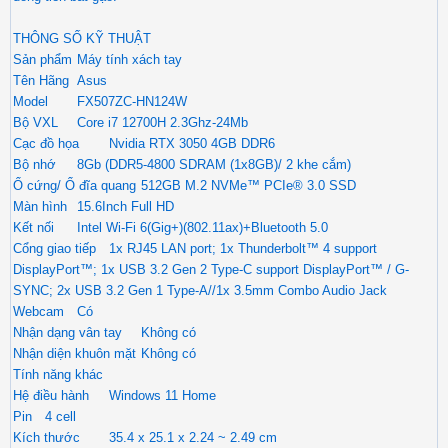
THÔNG SỐ KỸ THUẬT
Sản phẩm
Máy tính xách tay
Tên Hãng
Asus
Model
FX507ZC-HN124W
Bộ VXL
Core i7 12700H 2.3Ghz-24Mb
Cạc đồ họa
Nvidia RTX 3050 4GB DDR6
Bộ nhớ
8Gb (DDR5-4800 SDRAM (1x8GB)/ 2 khe cắm)
Ổ cứng/ Ổ đĩa quang
512GB M.2 NVMe™ PCIe® 3.0 SSD
Màn hình
15.6Inch Full HD
Kết nối
Intel Wi-Fi 6(Gig+)(802.11ax)+Bluetooth 5.0
Cổng giao tiếp
1x RJ45 LAN port; 1x Thunderbolt™ 4 support
DisplayPort™; 1x USB 3.2 Gen 2 Type-C support DisplayPort™ / G-
SYNC; 2x USB 3.2 Gen 1 Type-A//1x 3.5mm Combo Audio Jack
Webcam
Có
Nhận dạng vân tay
Không có
Nhận diện khuôn mặt
Không có
Tính năng khác
Hệ điều hành
Windows 11 Home
Pin
4 cell
Kích thước
35.4 x 25.1 x 2.24 ~ 2.49 cm