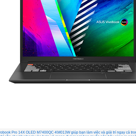
obook Pro 14X OLED M7400QC-KM013W giúp bạn làm việc và giải trí ngay cả trong 