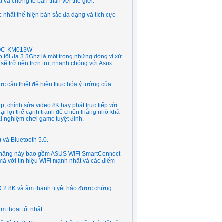
và chứng tỏ bản thân với thế giới.
 nhất thể hiện bản sắc đa dạng và tích cực
00QC-KM013W
 tối đa 3.3Ghz là một trong những dòng vi xử
sẽ trở nên trơn tru, nhanh chóng với Asus
cần thiết để hiện thực hóa ý tưởng của
chỉnh sửa video 8K hay phát trực tiếp với
ại lợi thế cạnh tranh để chiến thắng nhờ khả
ải nghiệm chơi game tuyệt đỉnh.
 và Bluetooth 5.0.
h năng này bao gồm ASUS WiFi SmartConnect
à với tín hiệu WiFi mạnh nhất và các điểm
2.8K và âm thanh tuyệt hảo được chứng
 thoại tốt nhất.