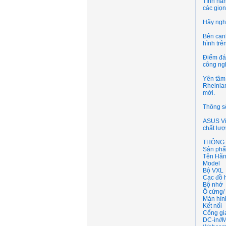
Tính năn
các giọn
Hãy nghe
Bên cạn
hình tr
Điểm đán
công ngh
Yên tâm
Rheinlan
mới.
Thông số
ASUS Viv
chất lư
THÔNG 
Sản phâ
Tên Hã
Model
Bộ VXL
Cạc đồ 
Bộ nhớ
Ổ cứng/
Màn hìn
Kết nối
Cổng gia
DC-in//M