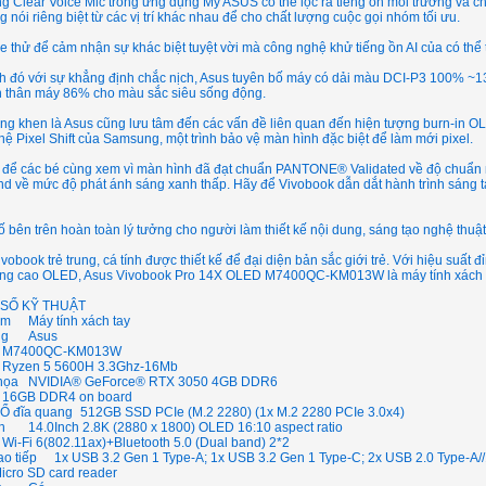
g Clear Voice Mic trong ứng dụng My ASUS có thể lọc ra tiếng ồn môi trường và ch
g nói riêng biệt từ các vị trí khác nhau để cho chất lượng cuộc gọi nhóm tối ưu.
 thử để cảm nhận sự khác biệt tuyệt vời mà công nghệ khử tiếng ồn AI của có thể 
h đó với sự khẳng định chắc nịch, Asus tuyên bố máy có dải màu DCI-P3 100% ~1
ên thân máy 86% cho màu sắc siêu sống động.
g khen là Asus cũng lưu tâm đến các vấn đề liên quan đến hiện tượng burn-in OL
ệ Pixel Shift của Samsung, một trình bảo vệ màn hình đặc biệt để làm mới pixel.
 để các bé cùng xem vì màn hình đã đạt chuẩn PANTONE® Validated về độ chuẩn
d về mức độ phát ánh sáng xanh thấp. Hãy để Vivobook dẫn dắt hành trình sáng t
 bên trên hoàn toàn lý tưởng cho người làm thiết kế nội dung, sáng tạo nghệ thuật
obook trẻ trung, cá tính được thiết kế để đại diện bản sắc giới trẻ. Với hiệu suất 
ợng cao OLED, Asus Vivobook Pro 14X OLED M7400QC-KM013W là máy tính xách c
SỐ KỸ THUẬT
̉m
Máy tính xách tay
ng
Asus
M7400QC-KM013W
Ryzen 5 5600H 3.3Ghz-16Mb
họa
NVIDIA® GeForce® RTX 3050 4GB DDR6
16GB DDR4 on board
 Ổ đĩa quang
512GB SSD PCIe (M.2 2280) (1x M.2 2280 PCIe 3.0x4)
h
14.0Inch 2.8K (2880 x 1800) OLED 16:10 aspect ratio
Wi-Fi 6(802.11ax)+Bluetooth 5.0 (Dual band) 2*2
o tiếp
1x USB 3.2 Gen 1 Type-A; 1x USB 3.2 Gen 1 Type-C; 2x USB 2.0 Type-A/
icro SD card reader