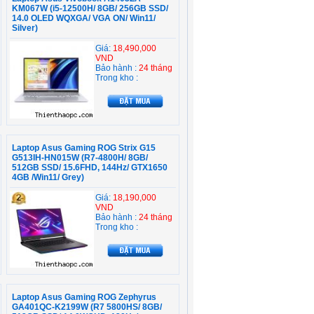
KM067W (i5-12500H/ 8GB/ 256GB SSD/
14.0 OLED WQXGA/ VGA ON/ Win11/
Silver)
Giá:
18,490,000
VND
Bảo hành :
24 tháng
Trong kho :
Laptop Asus Gaming ROG Strix G15
G513IH-HN015W (R7-4800H/ 8GB/
512GB SSD/ 15.6FHD, 144Hz/ GTX1650
4GB /Win11/ Grey)
Giá:
18,190,000
VND
Bảo hành :
24 tháng
Trong kho :
Laptop Asus Gaming ROG Zephyrus
GA401QC-K2199W (R7 5800HS/ 8GB/