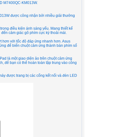
 OLED M7400QC-KM013W.
M013W được công nhận bởi nhiều giải thưởng
 trong điều kiện ánh sáng yếu. Mang thiết kế
 đến cảm giác gõ phím cực kỳ thoải mái.
t hơn với tốc độ đáp ứng nhanh hơn. Asus
 ứng để biến chuột cảm ứng thành bàn phím số
lPad là một giao diện ảo trên chuột cảm ứng
h, để bạn có thể hoàn toàn tập trung vào công
máy được trang bị các cổng kết nối và đèn LED