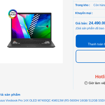
Trong kho :
Còn hàn
Khuyến mại :
24.490.
Giá bán:
(Giá sản phẩm đã bao
Thanh toán 
Hotl
🕗 Giờ làm vi
 tả sản phẩm
Asus Vivobook Pro 14X OLED M7400QC-KM013W (R5-5600H/ 16GB/ 512GB SSD/ 