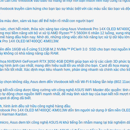
chỉ cần cho Vivobook vào balo và mang đi mọi nơi bạn muốn nên hãy cùng ra ngoài 
ivobook truyền cảm hứng cho bạn tạo sự khác biệt với các màu sắc táo bạo và độc
.
a màu đen, xám và bạc để thể hiện rõ nhất con người bạn!
 sức, chơi hết mình, thỏa sức sáng tạo cùng Asus Vivobook Pro 14X OLED M74
ng mọi tiềm năng với bộ vi xử lý AMD Ryzen™ 5 5600H 6 nhân 12 luồng, xung nhịp
mẽ hàng đầu hiện nay. Nhờ đó, những công việc đòi hỏi năng lực xử lý dữ liệu lớn 
ok Pro 14X OLED M7400QC-KM013W.
lên đến 16GB và ổ cứng 512GB M.2 NVMe™ PCIe® 3.0 SSD cho bạn mọi nguồn lực 
áy không có khả năng nâng cấp RAM.
 họa NVIDIA® GeForce® RTX 3050 4GB DDR6 giúp bạn xử lý các cảnh 3D phức tạp, 
ng hình ảnh cao nhất, mang đến hiệu suất tối ưu nhất cho bạn. Card đồ họa mang l
n hồi tốt nhất. Xác định mục tiêu nhanh hơn, phản ứng nhanh và chính xác cho tr
ùy chọn không dây, Asus đem đến Vivobook kết nối Wi-Fi 6 băng tần kép (802.11ax)
g kết nối cũng được tăng cường với công nghệ ASUS WiFi Master độc quyền: tín
 tự động chọn nguồn WiFi mạnh nhất, để máy tính xách tay của bạn kết nối mượt m
spot di động đã biết.
h, hình ảnh đều sở hữu công nghệ hàng đầu.
vobook Pro 14X OLED M7400QC-KM013W đốn tim người sử dụng ở tấm nền OLED 
i Harman Kardon.
micro, Asus đem tới công nghệ ASUS AI khử tiếng ồn nhằm mang lại trải nghiệm đàm