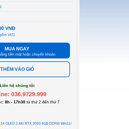
g
000 VNĐ
 gồm VAT)
MUA NGAY
bằng tiền mặt hoặc chuyển khoản
THÊM VÀO GIỎ
Liên hệ chúng tôi
ine: 036.9729.999
ệc:
8h - 17h30
từ thứ 2 đến thứ 7
14 OLED 2.8K/ RTX 3050 4GB DDR6/ Win11/