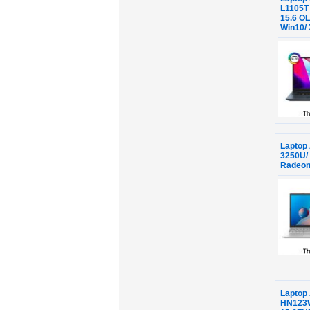
L1105T
15.6 O
Win10/ 
Laptop
3250U/
Radeon/
Laptop
HN123W