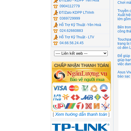
ĐT/Zalo - KDPP Yên Hòa
Chơi mà
0904112779
Truyền c
ĐT/Zalo KDPP LTVinh
Xuất hi
0369729999
lớn gồm
Hỗ Trợ Kỹ Thuật -Yên Hoà
Bên tron
024.62660883
công thá
Hỗ Trợ Kỹ Thuật - LTV
Touchpa
04.66.56.24.45
trang b
có đèn 
Để giúp 
giúp bạn
việc đan
Asus Viv
báo sạc 