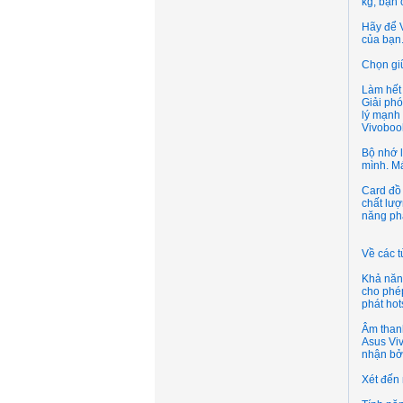
kg, bạn 
Hãy để V
của bạn
Chọn giữ
Làm hết
Giải phó
lý mạnh 
Vivobo
Bộ nhớ 
mình. M
Card đồ
chất lượ
năng phả
Về các t
Khả năn
cho phép
phát hot
Âm than
Asus Vi
nhận bở
Xét đến 