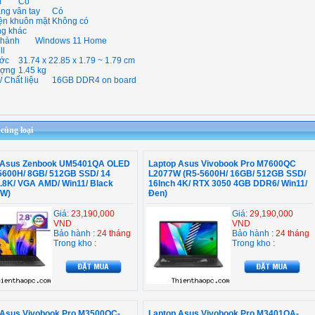
m
Có
̣ng vân tay
Có
ện khuôn mặt
Không có
ng khác
 hành
Windows 11 Home
ll
ớc
31.74 x 22.85 x 1.79 ~ 1.79 cm
ượng
1.45 kg
 Chất liệu
16GB DDR4 on board
ùng loại
 Asus Zenbook UM5401QA OLED
Laptop Asus Vivobook Pro M7600QC
5600H/ 8GB/ 512GB SSD/ 14
L2077W (R5-5600H/ 16GB/ 512GB SSD/
.8K/ VGA AMD/ Win11/ Black
16Inch 4K/ RTX 3050 4GB DDR6/ Win11/
9W)
Đen)
Giá:
23,190,000
Giá:
29,190,000
VND
VND
Bảo hành :
24 tháng
Bảo hành :
24 tháng
Trong kho :
Trong kho :
 Asus Vivobook Pro M3500QC-
Laptop Asus Vivobook Pro M3401QA-