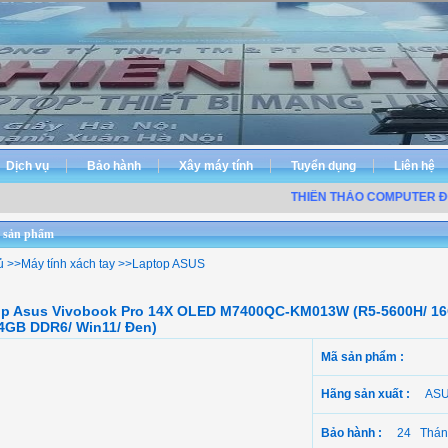
Dịch vụ
Bảo hành
Xây máy tính
Tuyển dụng
Liên hệ
THIÊN THẢO COMPUTER ĐƠN 
 sản phẩm
ủ
>>
Máy tính xách tay
>>
Laptop ASUS
p Asus Vivobook Pro 14X OLED M7400QC-KM013W (R5-5600H/ 16
4GB DDR6/ Win11/ Đen)
Mã sản phẩm :
Hãng sản xuất :
AS
Bảo hành :
24 Thán