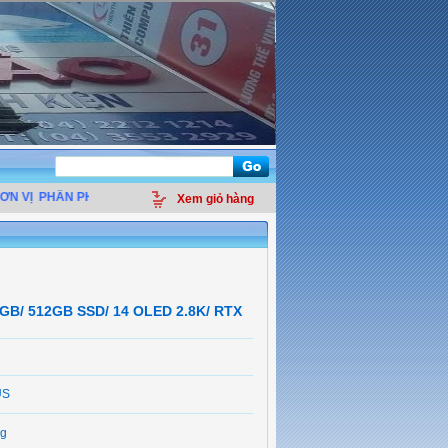
VỊ
PHÂN PHỐI LINH KIỆN ĐIỆN TỬ MÁY TÍNH - THIẾT BỊ VĂN PHÒNG - GIẢI P
Xem giỏ hàng
GB/ 512GB SSD/ 14 OLED 2.8K/ RTX
US
g