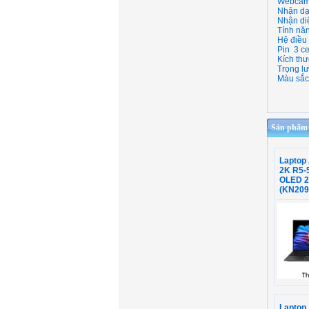
Webca
Nhận da
Nhận di
Tính nă
Hệ điều
Pin
3 ce
Kích thư
Trọng l
Màu sắc/
Sản phẩm c
Laptop
2K R5-
OLED 2
(KN20
Laptop