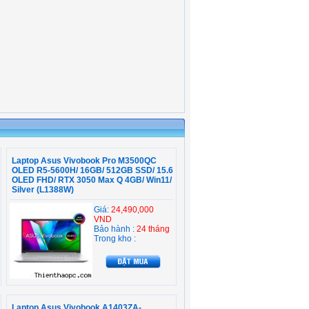
Laptop Asus Vivobook Pro M3500QC
OLED R5-5600H/ 16GB/ 512GB SSD/ 15.6
OLED FHD/ RTX 3050 Max Q 4GB/ Win11/
Silver (L1388W)
Giá:
24,490,000
VND
Bảo hành :
24 tháng
Trong kho :
Laptop Asus Vivobook A1403ZA-