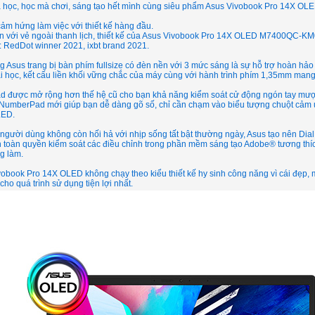
 học, học mà chơi, sáng tạo hết mình cùng siêu phẩm Asus Vivobook Pro 14X
ảm hứng làm việc với thiết kế hàng đầu.
ện với vẻ ngoài thanh lịch, thiết kế của Asus Vivobook Pro 14X OLED M7400QC-K
: RedDot winner 2021, ixbt brand 2021.
g Asus trang bị bàn phím fullsize có đèn nền với 3 mức sáng là sự hỗ trợ hoàn hảo
i học, kết cấu liền khối vững chắc của máy cùng với hành trình phím 1,35mm mang
d được mở rộng hơn thế hệ cũ cho bạn khả năng kiểm soát cử động ngón tay mượ
ị NumberPad mới giúp bạn dễ dàng gõ số, chỉ cần chạm vào biểu tượng chuột cảm
LED.
người dùng không còn hối hả với nhịp sống tất bật thường ngày, Asus tạo nên Dia
 toàn quyền kiểm soát các điều chỉnh trong phần mềm sáng tạo Adobe® tương thíc
g làm.
obook Pro 14X OLED không chạy theo kiểu thiết kế hy sinh công năng vì cái đẹp, 
cho quá trình sử dụng tiện lợi nhất.