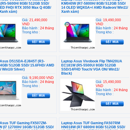
 (R5-5600H/ 8GB/ 512GB SSD/
KM040W (R7-5800H/ 8GB/ 512GB SSD/
LED FHD/ RTX 3050 Max Q 4GB/
14 OLED WQXGA+/ AMD Radeon/ Win11/
Xanh xám)
Xanh xám)
Giá:
21,490,000
Giá:
19,490,000
VND
VND
Bảo hành :
24 tháng
Bảo hành :
24 tháng
Trong kho :
Trong kho :
 Asus D515DA-EJ845T (R3-
Laptop Asus Vivobook Flip TM420UA
 4GB/ 512GB SSD/ 15.6FHD/ AMD
EC181W (R5-5500U/ 8GB/ 512GB
 Win10/ Silver)
SSD/14FHD Touch/ VGA ON/ Win11/
Black)
Giá:
9,190,000 VND
Bảo hành :
24 tháng
Giá:
15,490,000
Trong kho :
VND
Bảo hành :
24 tháng
Trong kho :
 Asus TUF Gaming FX507ZM-
Laptop Asus TUF Gaming FA507RM
 (I7 12700H/ 16GB/ 512GB SSD/
HN018W (R7 6800H/ 8GB/ 512GB SSD/