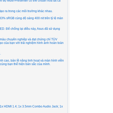
ế độ Multi-Presenter có thể chuẩn hóa tất cả
tạo ra trong các môi trường khác nhau.
33% sRGB cùng độ sáng 400 nit trên tỷ lệ màn
ED. Để chống lại điều này, Asus đã sử dụng
 màu chuyên nghiệp và đạt chứng chỉ TÜV
ạo của bạn với trải nghiệm hình ảnh hoàn toàn
.
đỉnh cao, bản lề nâng linh hoạt và màn hình viền
ùng bạn thể hiện bản sắc của mình.
/1x HDMI 1.4; 1x 3.5mm Combo Audio Jack; 1x