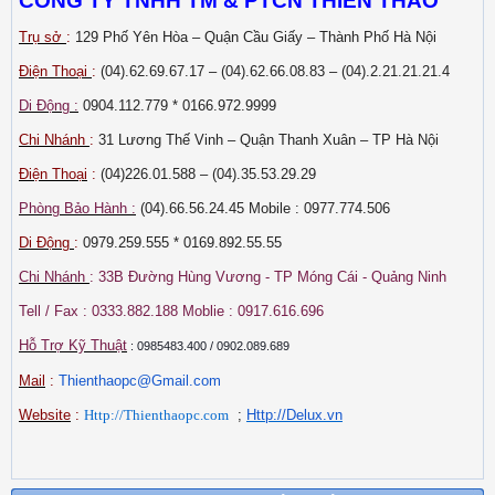
CÔNG TY TNHH TM & PTCN THIÊN THẢO
Trụ sở
:
129 Phố Yên Hòa – Quận Cầu Giấy – Thành Phố Hà Nội
Điện Thoại
:
(04).62.69.67.17 – (04).62.66.08.83 – (04).2.21.21.21.4
Di Động :
0904.112.779 * 0166.972.9999
Chi Nhánh
:
31 Lương Thế Vinh – Quận Thanh Xuân – TP Hà Nội
Điện Thoại
:
(04)226.01.588 – (04).35.53.29.29
Phòng Bảo Hành :
(04).66.56.24.45
Mobile
: 0977.774.506
Di Động
:
0979.259.555 * 0169.892.55.55
Chi Nhánh
: 33B Đường Hùng Vương - TP Móng Cái - Quảng Ninh
Tell / Fax : 0333.882.188 Moblie : 0917.616.696
Hỗ Trợ Kỹ Thuật
: 0985483.400 / 0902.089.689
Mail
:
Thienthaopc@Gmail.com
Website
:
Http://Thienthaopc.com
;
Http://Delux.vn