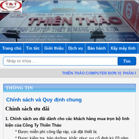
Trang chủ
Tin tức
Giới thiệu
Dịch vụ
Bảo hành
Xây máy tính
THIÊN THẢO COMPUTER ĐƠN VỊ
PHÂN PHỐI
THÔNG TIN
Chính sách và Quy định chung
Chính sách ưu đãi
1. Chính sách ưu đãi dành cho các khách hàng mua trọn bộ linh
kiện của Công Ty Thiên Thảo
* Được miễn phí công lắp ráp, cài đặt thiết bị.
* Được kiểm tra, bảo dưỡng, khắc phục sự cố định kỳ 03 năm