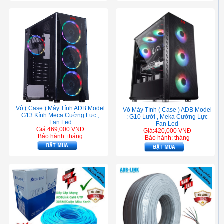
Vỏ ( Case ) Máy Tính ADB Model
Vỏ Máy Tính ( Case ) ADB Model
G13 Kính Meca Cường Lực ,
: G10 Lưới , Meka Cường Lực
Fan Led
Fan Led
Giá:469,000 VNĐ
Giá:420,000 VNĐ
Bảo hành: tháng
Bảo hành: tháng