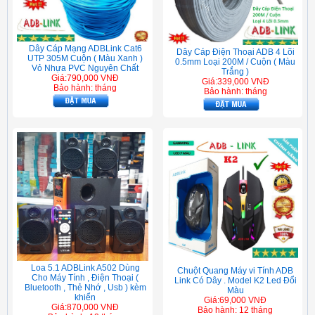
Dây Cáp Mạng ADBLink Cat6
Dây Cáp Điện Thoại ADB 4 Lõi
UTP 305M Cuộn ( Màu Xanh )
0.5mm Loại 200M / Cuộn ( Màu
Vỏ Nhựa PVC Nguyên Chất
Trắng )
Giá:790,000 VNĐ
Giá:339,000 VNĐ
Bảo hành: tháng
Bảo hành: tháng
Loa 5.1 ADBLink A502 Dùng
Chuột Quang Máy vi Tính ADB
Cho Máy Tính , Điện Thoại (
Link Có Dây . Model K2 Led Đổi
Bluetooth , Thẻ Nhớ , Usb ) kèm
Màu
khiển
Giá:69,000 VNĐ
Giá:870,000 VNĐ
Bảo hành: 12 tháng