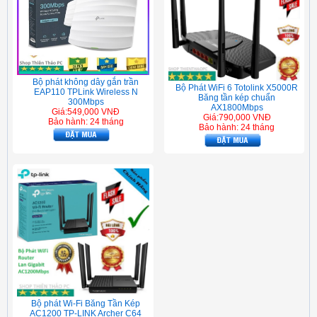
Bộ phát không dây gắn trần
Bộ Phát WiFi 6 Totolink X5000R
EAP110 TPLink Wireless N
Băng tần kép chuẩn
300Mbps
AX1800Mbps
Giá:549,000 VNĐ
Giá:790,000 VNĐ
Bảo hành: 24 tháng
Bảo hành: 24 tháng
Bộ phát Wi-Fi Băng Tần Kép
AC1200 TP-LINK Archer C64