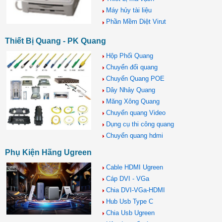
Máy hủy tài liệu
Phần Mềm Diệt Virut
Thiết Bị Quang - PK Quang
Hộp Phối Quang
Chuyển đổi quang
Chuyển Quang POE
Dây Nhảy Quang
Măng Xông Quang
Chuyển quang Video
Dụng cụ thi công quang
Chuyển quang hdmi
Phụ Kiện Hãng Ugreen
Cable HDMI Ugreen
Cáp DVI - VGa
Chia DVI-VGa-HDMI
Hub Usb Type C
Chia Usb Ugreen