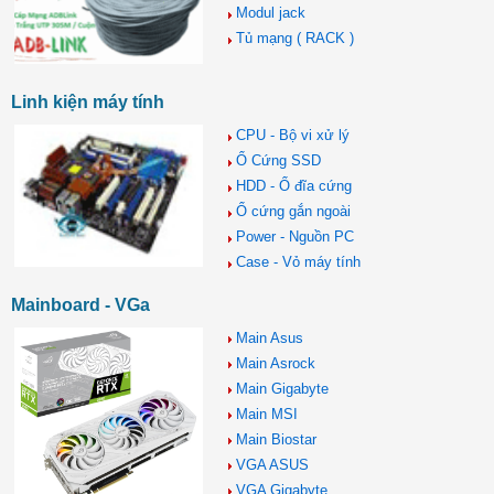
Modul jack
Tủ mạng ( RACK )
Linh kiện máy tính
CPU - Bộ vi xử lý
Ổ Cứng SSD
HDD - Ổ đĩa cứng
Ổ cứng gắn ngoài
Power - Nguồn PC
Case - Vỏ máy tính
Mainboard - VGa
Main Asus
Main Asrock
Main Gigabyte
Main MSI
Main Biostar
VGA ASUS
VGA Gigabyte