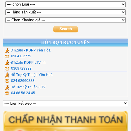
HỖ TRỢ TRỰC TUYẾN
ĐT/Zalo - KDPP Yên Hòa
0904112779
ĐT/Zalo KDPP LTVinh
0369729999
Hỗ Trợ Kỹ Thuật -Yên Hoà
024.62660883
Hỗ Trợ Kỹ Thuật - LTV
04.66.56.24.45