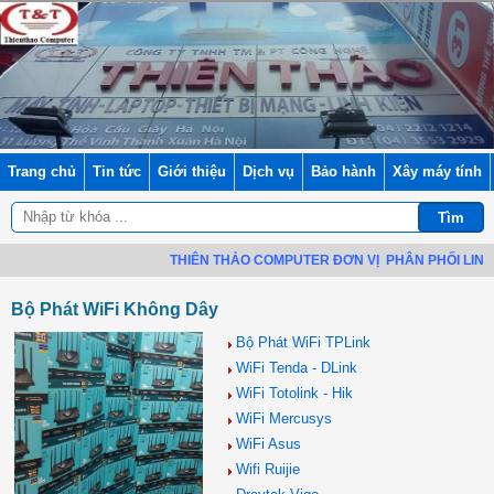
Trang chủ
Tin tức
Giới thiệu
Dịch vụ
Bảo hành
Xây máy tính
THIÊN THẢO COMPUTER ĐƠN VỊ
PHÂN PHỐI LINH KIỆN
Bộ Phát WiFi Không Dây
Bộ Phát WiFi TPLink
WiFi Tenda - DLink
WiFi Totolink - Hik
WiFi Mercusys
WiFi Asus
Wifi Ruijie