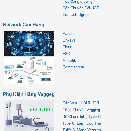
Hộp đựng ổ cứng
Cáp Chuyển Đổi UGR
Cáp Usb Ugreen
Network Các Hãng
Panduit
Linksys
Cisco
H3C
Mikrotik
Commscope
Phụ Kiện Hãng Veggeg
Cáp Vga , HDMI, DVI
Cổng Chuyển Veggieg
Bộ Chia (Hub ) Type C
Type C, Lan , Đọc Thẻ
Thiết Bị Mạng Veggieg