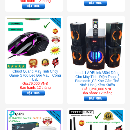
Bảo hành: 12 tháng
Chuột Quang Máy Tính Chơi
Loa 4.1 ADBLink A504 Dùng
Game G700 Led Đổi Màu , Cổng
Cho Máy Tính ,Điện Thoại (
Usb
Bluetooth ,Có Khe Cắm Thẻ
Giá:79,000 VNĐ
Nhớ ,Usb ) Kèm Khiển
Bảo hành: 12 tháng
Giá:1,390,000 VNĐ
Bảo hành: 12 tháng