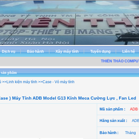
Dịch vụ
Bảo hành
Xây máy tính
Tuyển dụng
Liên hệ
THIÊN THẢO COMPUTER 
 sản phẩm
ủ
>>
Linh kiện máy tính
>>
Case - Vỏ máy tính
Case ) Máy Tính ADB Model G13 Kính Meca Cường Lực , Fan Led
Mã sản phẩm :
ADB
Hãng sản xuất :
ADB
Bảo hành :
Tháng