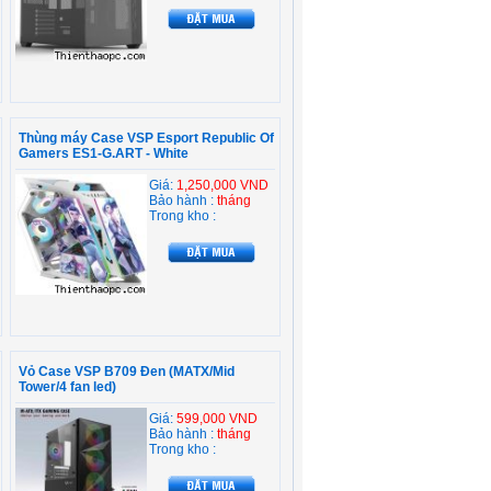
Thùng máy Case VSP Esport Republic Of
Gamers ES1-G.ART - White
Giá:
1,250,000 VND
Bảo hành :
tháng
Trong kho :
Vỏ Case VSP B709 Đen (MATX/Mid
Tower/4 fan led)
Giá:
599,000 VND
Bảo hành :
tháng
Trong kho :