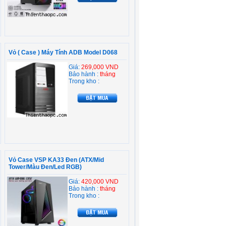
Vỏ ( Case ) Máy Tính ADB Model D068
Giá:
269,000 VND
Bảo hành :
tháng
Trong kho :
Vỏ Case VSP KA33 Đen (ATX/Mid
Tower/Màu Đen/Led RGB)
Giá:
420,000 VND
Bảo hành :
tháng
Trong kho :