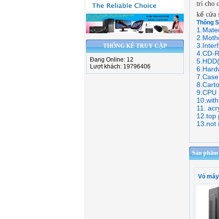
trí cho 
ế
ử
k
c
a 
Thông S
1.Mate
2.Moth
3.Inte
THỐNG KÊ TRUY CẬP
4.CD-R
Đang Online: 12
5.HDD(3
Lượt khách: 19796406
6.Hard
7.Case
8.Cart
9.CPU 
10.with 
11. acr
12.top 
13.not 
Sản phẩm c
Vỏ má