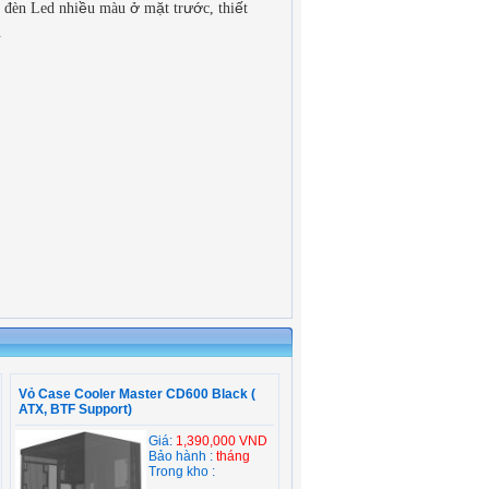
ề
ở
ặ
ướ
ế
c đèn Led nhi
u màu
m
t tr
c, thi
t
.
Vỏ Case Cooler Master CD600 Black (
ATX, BTF Support)
Giá:
1,390,000 VND
Bảo hành :
tháng
Trong kho :