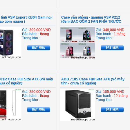
 tính VSP Esport KB04 Gaming (
Case văn phòng - gaming VSP V212
ao gồm nguồn )
(đen) BAO GỒM 2 FAN PHÍA TRƯỚC
Giá:
399,000 VND
Giá:
349,000 VND
Bảo hành :
tháng
Bảo hành :
1 tháng
Trong kho :
Trong kho :
01R Case Full Size ATX (Vỏ máy
ADB 718S Case Full Size ATX (Vỏ máy
chưa có nguồn)
tính - chưa có nguồn)
Giá:
250,000 VND
Giá:
185,000 VND
Bảo hành :
tháng
Bảo hành :
12 tháng
Trong kho :
Trong kho :