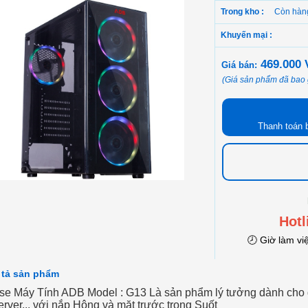
Trong kho :
Còn hàn
Khuyến mại :
469.000
Giá bán:
(Giá sản phẩm đã bao
Thanh toán 
Hotl
🕗 Giờ làm vi
 tả sản phẩm
se Máy Tính ADB Model :
G13
Là sản phẩm lý tưởng dành cho g
rver... với nắp Hông và mặt trước trong Suốt