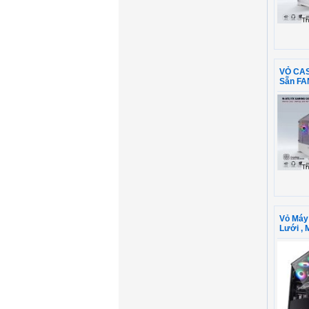
VỎ CAS
Sẵn FA
Vỏ Máy 
Lưới ,