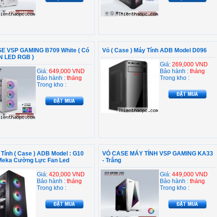
E VSP GAMING B709 White ( Có
Vỏ ( Case ) Máy Tính ADB Model D096
N LED RGB )
Giá:
269,000 VND
Giá:
649,000 VND
Bảo hành :
tháng
Bảo hành :
tháng
Trong kho :
Trong kho :
Tính ( Case ) ADB Model : G10
VỎ CASE MÁY TÍNH VSP GAMING KA33
 Meka Cường Lực Fan Led
- Trắng
Giá:
420,000 VND
Giá:
449,000 VND
Bảo hành :
tháng
Bảo hành :
tháng
Trong kho :
Trong kho :