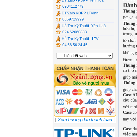
ĐT/Zalo - KDPP Yên Hòa
Đánh 
0904112779
Thùng 
ĐT/Zalo KDPP LTVinh
PC và t
0369729999
Thùng 
Hỗ Trợ Kỹ Thuật -Yên Hoà
ứ
ẹ
h
a h
024.62660883
ọ
tr
ng, 
Hỗ Trợ Kỹ Thuật - LTV
ừ
ấ
t
ch
t 
04.66.56.24.45
ướ
h
ng 
không g
ượ
Đ
c t
Thùng 
ể
có th
n
giúp má
Thùng 
giúp ch
Case 
ầ
ủ
c
u c
a
ớ
ọ
v
i m
Case
có
ớ
nay v
i
Case
đ
ệ
vi
c ma