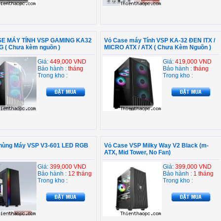
E MÁY TÍNH VSP GAMING KA32
Vỏ Case máy Tính VSP KA-32 ĐEN ITX /
G ( Chưa kèm nguồn )
MICRO ATX / ATX ( Chưa Kèm Nguồn )
Giá:
449,000 VND
Giá:
419,000 VND
Bảo hành :
tháng
Bảo hành :
tháng
Trong kho :
Trong kho :
hùng Máy VSP V3-601 LED RGB
Vỏ Case VSP Milky Way V2 Black (m-
ATX, Mid Tower, No Fan)
Giá:
399,000 VND
Giá:
399,000 VND
Bảo hành :
12 tháng
Bảo hành :
1 tháng
Trong kho :
Trong kho :