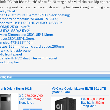
ế
ậ
ắ
ắ
ả
ấ
ị
ẵ
ị
ắ
ặ
chi
c PC th
t b
t m
t, nhà s
n xu
t đã trang b
s
n v
trí cho case l
p đ
t cá
ổ
ố
ể
ỏ
ữ
ệ
ủ
s
trong su
t đ
th
a mãn thú vui khoe nh
ng linh ki
n kh
ng bên trong máy
ố Kỹ Thuật :
rial: G1 structure 0.4mm SPCC black coating;
erboard compatible:ATX/MICRO ATX;
rface:with USB1.0*2+HD AUDIO+USB3.0*1
OM(5.25')0 slot:7;
.5')2, SSD(2.5'):2;
ware Dimensions:350*185*413mm;
 size:380*185*413mm;
on size:473*233*440mm
sizes:165mm;graphic card space:280mm
arylic left side panel;
ylic front panel
panelwith PVC dust filter with magnet
including fan
ùng loại
y tính Orient Đứng 101B
Vỏ Case Cooler Master ELITE 301 LITE
(Matx, 1 Fan)
Giá:
270,000 VND
Bảo hành :
tháng
Giá:
839,000 VND
Trong kho :
Bảo hành :
tháng
Trong kho :