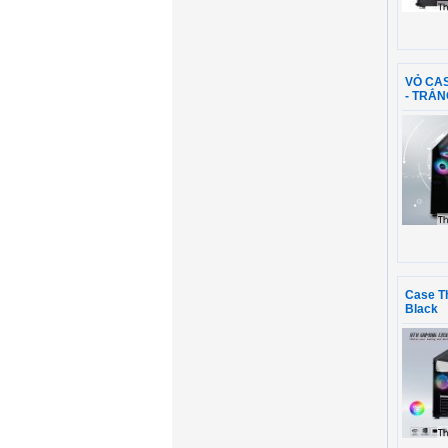
VỎ CAS
- TRẮN
Case T
Black