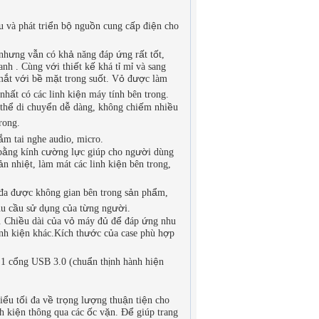
ể
ộ
ồ
ấ
ệ
u và phát tri
n b
ngu
n cung c
p đi
n cho
ư
ẫ
ả
ứ
ấ
ố
nh
ng v
n có kh
năng đáp
ng r
t t
t,
ớ
ế
ế
ỉ
ỉ
ranh . Cùng v
i thi
t k
khá t
m
và sang
ắ
ớ
ề
ặ
ố
ỏ
ượ
m
t v
i b
m
t trong su
t. V
đ
c làm
ấ
ệ
 nh
t có các linh ki
n máy tính bên trong.
ể
ể
ễ
ế
ề
th
di chuy
n d
dàng, không chi
m nhi
u
rong.
ắ
m tai nghe audio, micro.
ằ
ườ
ự
ườ
b
ng kính c
ng l
c giúp cho ng
i dùng
ả
ệ
ệ
n nhi
t, làm mát các linh ki
n bên trong,
ượ
ả
ẩ
 đa đ
c không gian bên trong s
n ph
m,
ầ
ử
ụ
ủ
ừ
ườ
hu c
u s
d
ng c
a t
ng ng
i.
ề
ủ
ỏ
ủ
ể
ứ
. Chi
u dài c
a v
máy đ
đ
đáp
ng nhu
ệ
ướ
ủ
ợ
inh ki
n khác.Kích th
c c
a case phù h
p
ổ
ẩ
ị
ệ
1 c
ng USB 3.0 (chu
n th
nh hành hi
n
ể
ố
ề
ọ
ượ
ậ
ệ
i
u t
i đa v
tr
ng l
ng thu
n ti
n cho
ệ
ố
ặ
ể
h ki
n thông qua các
c v
n. Đ
giúp trang