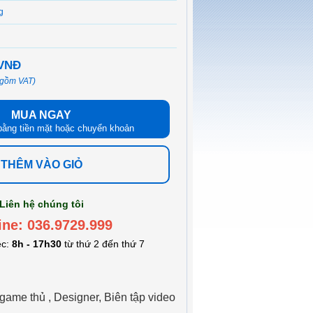
g
 VNĐ
 gồm VAT)
MUA NGAY
bằng tiền mặt hoặc chuyển khoản
THÊM VÀO GIỎ
Liên hệ chúng tôi
ine: 036.9729.999
ệc:
8h - 17h30
từ thứ 2 đến thứ 7
ame thủ , Designer, Biên tập video