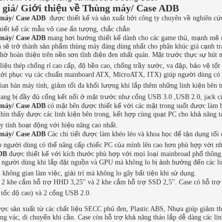
giá/ Gi
ớ
i thi
ệ
u v
ề
Thùng máy/ Case ADB
ượ
ế
ế
ả
ấ
ở
ề
ứ
máy/ Case ADB
đ
c thi
t k
và s
n xu
t b
i công ty chuyên v
nghiên c
ế
ế
ẫ
ỏ
ấ
ượ
ắ
ắ
hi
t k
các m
u v
case
n t
ng, ch
c ch
n
ơ
ướ
ế
ế
ủ
ạ
ẽ
máy/ Case ADB
mang h
i h
ng thi
t k
dành cho các game th
, m
nh m
ẽ
ở
ả
ẩ
ấ
ạ
n s
tr
thành s
n ph
m thùng máy đáng dùng nh
t cho phân khúc giá c
nh t
ờ
ệ
ề
ơ
ệ
ấ
ặ
ướ
ự
ự
nh
hoàn thi
n trên n
n s
n tĩnh đi
n đen nh
t quán. M
t tr
c th
c s
hút 
ệ
ố
ỉ
ấ
ộ
ề
ố
ầ
ướ
ậ
ả
ệ
ố
li
u thép ch
ng r
cao c
p, đ
b
n cao, ch
ng tr
y x
c, va đ
p, b
o v
t
t
ớ
ụ
ụ
ẩ
ườ
t
i ph
c v
các chu
n mainboard ATX, MicroATX, ITX) giúp ng
i dùng có 
ả
ố
ố
ượ
ắ
ữ
ệ
ian bàn máy tính, gi
m t
i đa kh
i l
ng khi l
p thêm nh
ng linh ki
n bên t
ị
ầ
ủ
ổ
ế
ố
ở
ặ
ướ
ư
ổ
rang b
đ
y đ
c
ng k
t n
i
m
t tr
c nh
c
ng USB 3.0 ,USB 2.0, jack c
ặ
ượ
ế
ế
ớ
ặ
ố
ượ
máy/ Case ADB
có m
t bên đ
c thi
t k
v
i các m
t trong su
t đ
c làm 
ấ
ượ
ệ
ế
ợ
ạ
ả
hìn th
y đ
c các linh ki
n bên trong, k
t h
p cùng qu
t PC cho kh
năng t
ạ
ộ
ớ
ệ
ấ
y tính ho
t đ
ng v
i hi
u năng cao nh
t.
ế
ượ
ọ
ể
ậ
ụ
ố
máy/ Case ADB
Các chi ti
t đ
c làm khéo léo và khoa h
c đ
t
n d
ng t
i
ườ
ể
ấ
ế
ủ
ơ
ợ
ớ
o ng
i dùng có th
nâng c
p chi
c PC c
a mình lên cao h
n phù h
p v
i n
ượ
ế
ế
ớ
ướ
ợ
ớ
ọ
ạ
ổ
ADB
đ
c thi
t k
v
i kích th
c phù h
p v
i m
i lo
i mainbroad ph
thông
ườ
ắ
ặ
ồ
ị
ả
ưở
ế
 ng
i dùng khi l
p đ
t ngu
n và GPU mà không lo b
nh h
ng đ
n các l
ệ
ả
ấ
ệ
ử
ụ
i không gian làm vi
c, gi
i trí mà không lo gây b
t ti
n khi s
d
ng.
ắ
ỗ
ợ
ắ
ỗ
ợ
ỗ
ợ
 2 khe c
m h
tr
HHD 3,25'' và 2 khe c
m h
tr
SSD 2,5''. Case có h
tr
ố
ộ
ổ
 t
c đ
cao) và 2 c
ng USB 2.0.
ượ
ả
ấ
ừ
ấ
ệ
ủ
ự
ả
c s
n xu
t t
các ch
t li
u SECC ph
đen, Plastic ABS, Nh
a giúp gi
m th
ể
ầ
ỗ
ợ
ả
ắ
ễ
ng vác, di chuy
n khi c
n. Case còn h
tr
kh
năng tháo l
p d
dàng các lin