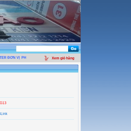
ĐƠN VỊ
PHÂN PHỐI LINH KIỆN ĐIỆN TỬ MÁY TÍNH - THIẾT BỊ VĂN PHÒNG - G
Xem giỏ hàng
 G13
Link