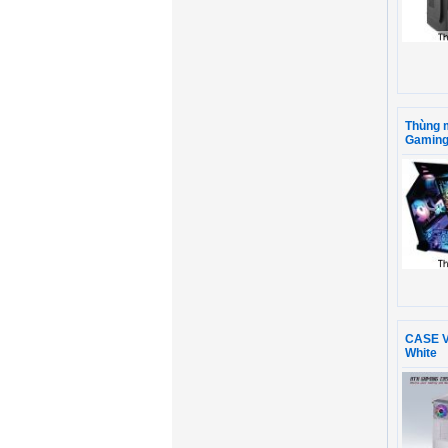
Thùng 
Gamin
CASE V
White