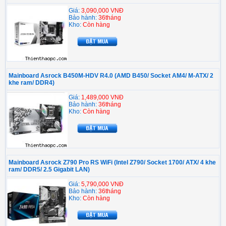
Giá:
3,090,000 VNĐ
Bảo hành:
36tháng
Kho:
Còn hàng
Mainboard Asrock B450M-HDV R4.0 (AMD B450/ Socket AM4/ M-ATX/ 2
khe ram/ DDR4)
Giá:
1,489,000 VNĐ
Bảo hành:
36tháng
Kho:
Còn hàng
Mainboard Asrock Z790 Pro RS WiFi (Intel Z790/ Socket 1700/ ATX/ 4 khe
ram/ DDR5/ 2.5 Gigabit LAN)
Giá:
5,790,000 VNĐ
Bảo hành:
36tháng
Kho:
Còn hàng