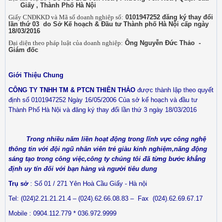
Giấy , Thành Phố Hà Nội
Giấy CNĐKKD và Mã số doanh nghiệp số:
0101947252 đăng ký thay đổi
lần thứ 03 do Sở Kế hoạch & Đầu tư Thành phố Hà Nội cấp ngày
18/03/2016
Đại diện theo pháp luật của doanh nghiệp:
Ông Nguyễn Đức Thảo -
Giám đốc
Giới Thiệu Chung
CÔNG TY TNHH TM & PTCN THIÊN THẢO
được thành lập theo quyết
định số 0101947252 Ngày 16/05/2006 Của sở kế hoạch và đầu tư
Thành Phố Hà Nội và đăng ký thay đổi lần thứ 3 ngày 18/03/2016
Trong nhiều năm liền hoạt động trong lĩnh vực công nghệ
thông tin với đội ngũ nhân viên trẻ giàu kinh nghiệm,năng động
sáng tạo trong công việc,công ty chúng tôi đã từng bước khẳng
định uy tín đối với bạn hàng và người tiêu dung
Trụ sở
: Số 01 / 271 Yên Hoà Cầu Giấy - Hà nội
Tel: (024)2.21.21.21.4 – (024).62.66.08.83 –
Fax
(024).62.69.67.17
Mobile
: 0904.112.779 * 036.972.9999