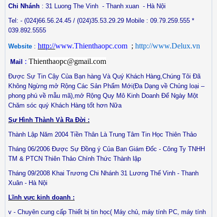
Chi Nhánh
: 31 Luong The Vinh
- Thanh xuan
- Hà Nội
Tel: - (024)66.56.24.45 / (024)35.53.29.29
Mobile
: 09.79.259.555 *
039.892.5555
http://
www.Thienthaopc.com
;
http://www.Delux.vn
Website
:
:
Thienthaopc@gmail.com
Mail
Được Sự Tin Cậy Của Bạn hàng Và Quý Khách Hàng,Chúng Tôi Đã
Không Ngừng mở Rộng Các Sản Phẩm Mới(Đa Dạng về Chủng loại –
phong phú về mẫu mã),mở Rộng Quy Mô Kinh Doanh Để Ngày Một
Chăm sóc quý Khách Hàng tốt hơn Nữa
Sự Hình Thành Và Ra Đời :
Thành Lập Năm 2004 Tiền Thân Là Trung Tâm Tin Học Thiên Thảo
Tháng 06/2006 Được Sự Đồng ý Của Ban Giám Đốc - Công Ty TNHH
TM & PTCN Thiên Thảo Chính Thức Thành lập
Tháng 09/2008 Khai Trương Chi Nhánh 31 Lương Thế Vinh - Thanh
Xuân - Hà Nội
Lĩnh vực kinh doanh :
v - Chuyên cung cấp Thiết bị tin học( Máy chủ, máy tính PC, máy tính