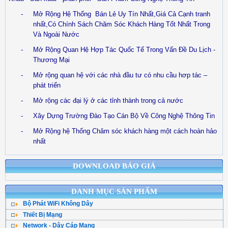
-
Mở Rộng Hệ Thống
Bán Lẻ Uy Tín Nhất,Giá Cả Cạnh tranh
nhất,Có Chính Sách Chăm Sóc Khách Hàng Tốt Nhất Trong
Và Ngoài Nước
-
Mở Rộng Quan Hệ Hợp Tác Quốc Tế Trong Vấn Đề Du Lịch -
Thương Mại
-
Mở rộng quan hệ với các nhà đầu tư có nhu cầu hơp tác –
phát triển
-
Mở rộng các đại lý ở các tỉnh thành trong cả nước
-
Xây Dựng Trường Đào Tạo Cán Bộ Về Công Nghệ Thông Tin
-
Mở Rộng hệ Thống Chăm sóc khách hàng một cách hoàn hảo
nhất
DOWNLOAD BÁO GIÁ
DANH MỤC SẢN PHẨM
Bộ Phát WiFi Không Dây
Thiết Bị Mạng
Bộ Phát WiFi TPLink
Network - Dây Cáp Mạng
WiFi Mesh
WiFi Tenda - DLink