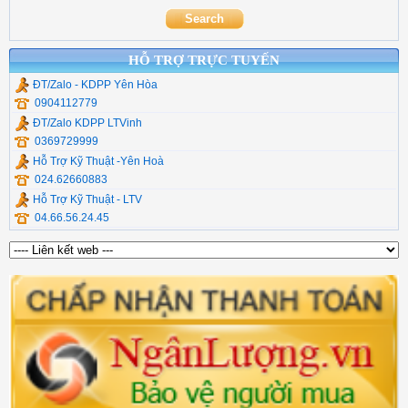
Cáp Usb Ugreen
HỖ TRỢ TRỰC TUYẾN
ĐT/Zalo - KDPP Yên Hòa
0904112779
ĐT/Zalo KDPP LTVinh
0369729999
Hỗ Trợ Kỹ Thuật -Yên Hoà
024.62660883
Hỗ Trợ Kỹ Thuật - LTV
04.66.56.24.45