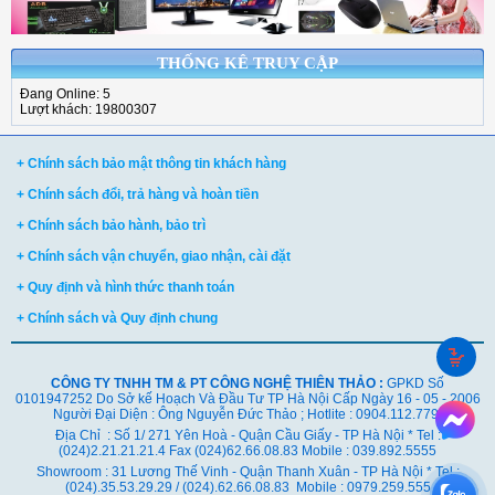
THỐNG KÊ TRUY CẬP
Đang Online: 5
Lượt khách: 19800307
+ Chính sách bảo mật thông tin khách hàng
+ Chính sách đổi, trả hàng và hoàn tiền
+ Chính sách bảo hành, bảo trì
+ Chính sách vận chuyển, giao nhận, cài đặt
+ Quy định và hình thức thanh toán
+ Chính sách và Quy định chung
CÔNG TY TNHH TM & PT CÔNG NGHỆ THIÊN THẢO :
GPKD Số
0101947252 Do Sở kế Hoạch Và Đầu Tư TP Hà Nội Cấp Ngày 16 - 05 - 2006
Người Đại Diện : Ông Nguyễn Đức Thảo ; Hotlite : 0904.112.779
Địa Chỉ : Số 1/ 271 Yên Hoà - Quận Cầu Giấy - TP Hà Nội * Tel :
(024)2.21.21.21.4 Fax (024)62.66.08.83 Mobile : 039.892.5555
Showroom : 31 Lương Thế Vinh - Quận Thanh Xuân - TP Hà Nội *
Tel :
(024).35.53.29.29 / (024).62.66.08.83 Mobile : 0979.259.555