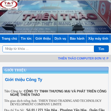
Trang chủ
Tin tức
Giới thiệu
Dịch vụ
Bảo hành
Xây máy tính
THIÊN THẢO COMPUTER ĐƠN VỊ
PHÂN
GIỚI THIỆU
Giới thiệu Công Ty
Tên Công ty:
CÔNG TY TNHH THƯƠNG MẠI VÀ PHÁT TRIỂN CÔNG
NGHỆ THIÊN THẢO
Tên giao dịch tiếng Anh: THIEN THAO TRADING AND TECHNOLOGY
DEVELOPMENT COMPANY LIMITE
Địa chỉ Trụ Sở :
Số 01 / 271 Yên Hòa , Phường Yên Hòa , Quận Cầu