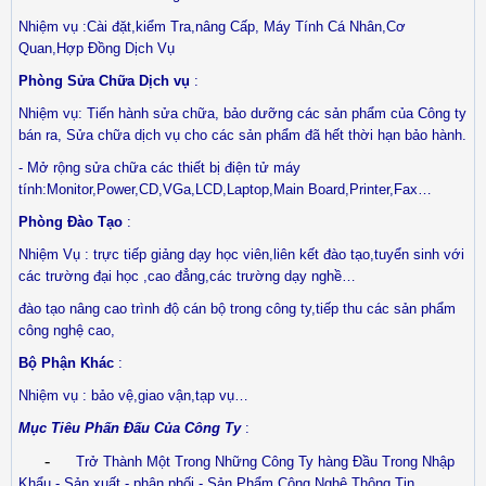
Nhiệm vụ :Cài đặt,kiểm Tra,nâng Cấp, Máy Tính Cá Nhân,Cơ
Quan,Hợp Đồng Dịch Vụ
Phòng Sửa Chữa Dịch vụ
:
Nhiệm vụ: Tiến hành sửa chữa, bảo dưỡng các sản phẩm của Công ty
bán ra, Sửa chữa dịch vụ cho các sản phẩm đã hết thời hạn bảo hành.
- Mở rộng sửa chữa các thiết bị điện tử máy
tính:Monitor,Power,CD,VGa,LCD,Laptop,Main Board,Printer,Fax…
Phòng Đào Tạo
:
Nhiệm Vụ : trực tiếp giảng dạy học viên,liên kết đào tạo,tuyển sinh với
các trường đại học ,cao đẳng,các trường dạy nghề…
đào tạo nâng cao trình độ cán bộ trong công ty,tiếp thu các sản phẩm
công nghệ cao,
Bộ Phận Khác
:
Nhiệm vụ : bảo vệ,giao vận,tạp vụ…
Mục Tiêu Phấn Đấu Của Công Ty
:
-
Trở Thành Một Trong Những Công Ty hàng Đầu Trong Nhập
Khẩu - Sản xuất - phân phối - Sản Phẩm Công Nghệ Thông Tin