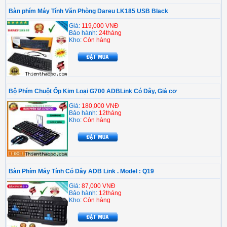
Bàn phím Máy Tính Văn Phòng Dareu LK185 USB Black
Giá:
119,000 VNĐ
Bảo hành:
24tháng
Kho:
Còn hàng
Bộ Phím Chuột Ốp Kim Loại G700 ADBLink Có Dây, Giả cơ
Giá:
180,000 VNĐ
Bảo hành:
12tháng
Kho:
Còn hàng
Bàn Phím Máy Tính Có Dây ADB Link . Model : Q19
Giá:
87,000 VNĐ
Bảo hành:
12tháng
Kho:
Còn hàng