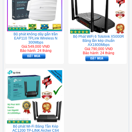
Bộ phát không dây gắn trần
Bộ Phát WiFi 6 Totolink X5000R
EAP110 TPLink Wireless N
Băng tần kép chuẩn
300Mbps
AX1800Mbps
Giá:549,000 VNĐ
Giá:790,000 VNĐ
Bảo hành: 24 tháng
Bảo hành: 24 tháng
Bộ phát Wi-Fi Băng Tần Kép
AC1200 TP-LINK Archer C64