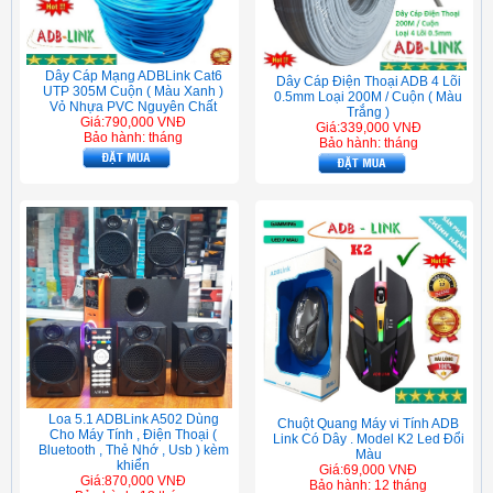
Dây Cáp Mạng ADBLink Cat6
Dây Cáp Điện Thoại ADB 4 Lõi
UTP 305M Cuộn ( Màu Xanh )
0.5mm Loại 200M / Cuộn ( Màu
Vỏ Nhựa PVC Nguyên Chất
Trắng )
Giá:790,000 VNĐ
Giá:339,000 VNĐ
Bảo hành: tháng
Bảo hành: tháng
Loa 5.1 ADBLink A502 Dùng
Chuột Quang Máy vi Tính ADB
Cho Máy Tính , Điện Thoại (
Link Có Dây . Model K2 Led Đổi
Bluetooth , Thẻ Nhớ , Usb ) kèm
Màu
khiển
Giá:69,000 VNĐ
Giá:870,000 VNĐ
Bảo hành: 12 tháng