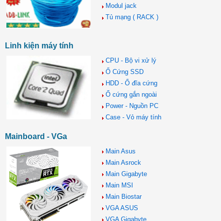
Modul jack
Tủ mạng ( RACK )
Linh kiện máy tính
CPU - Bộ vi xử lý
Ổ Cứng SSD
HDD - Ổ đĩa cứng
Ổ cứng gắn ngoài
Power - Nguồn PC
Case - Vỏ máy tính
Mainboard - VGa
Main Asus
Main Asrock
Main Gigabyte
Main MSI
Main Biostar
VGA ASUS
VGA Gigabyte