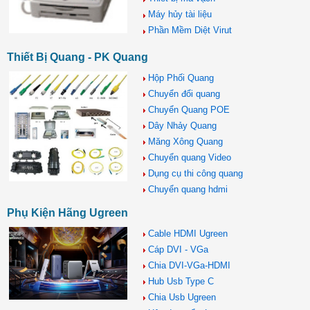
Máy hủy tài liệu
Phần Mềm Diệt Virut
Thiết Bị Quang - PK Quang
Hộp Phối Quang
Chuyển đổi quang
Chuyển Quang POE
Dây Nhảy Quang
Măng Xông Quang
Chuyển quang Video
Dụng cụ thi công quang
Chuyển quang hdmi
Phụ Kiện Hãng Ugreen
Cable HDMI Ugreen
Cáp DVI - VGa
Chia DVI-VGa-HDMI
Hub Usb Type C
Chia Usb Ugreen