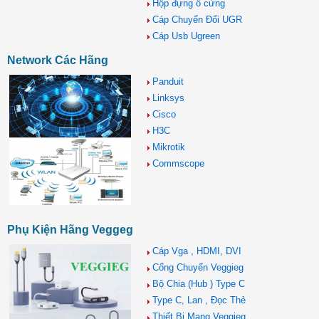
Hộp đựng ổ cứng
Cáp Chuyển Đổi UGR
Cáp Usb Ugreen
Network Các Hãng
Panduit
Linksys
Cisco
H3C
Mikrotik
Commscope
Phụ Kiện Hãng Veggeg
Cáp Vga , HDMI, DVI
Cổng Chuyển Veggieg
Bộ Chia (Hub ) Type C
Type C, Lan , Đọc Thẻ
Thiết Bị Mạng Veggieg