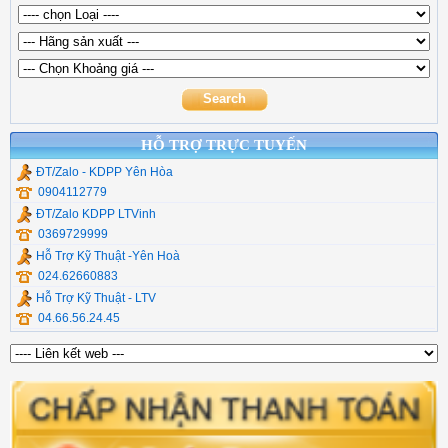
HỖ TRỢ TRỰC TUYẾN
ĐT/Zalo - KDPP Yên Hòa
0904112779
ĐT/Zalo KDPP LTVinh
0369729999
Hỗ Trợ Kỹ Thuật -Yên Hoà
024.62660883
Hỗ Trợ Kỹ Thuật - LTV
04.66.56.24.45