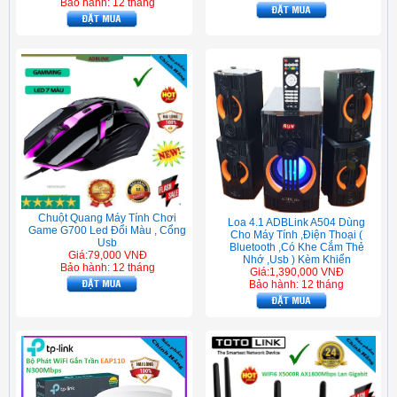
Bảo hành: 12 tháng
Chuột Quang Máy Tính Chơi
Loa 4.1 ADBLink A504 Dùng
Game G700 Led Đổi Màu , Cổng
Cho Máy Tính ,Điện Thoại (
Usb
Bluetooth ,Có Khe Cắm Thẻ
Giá:79,000 VNĐ
Nhớ ,Usb ) Kèm Khiển
Bảo hành: 12 tháng
Giá:1,390,000 VNĐ
Bảo hành: 12 tháng