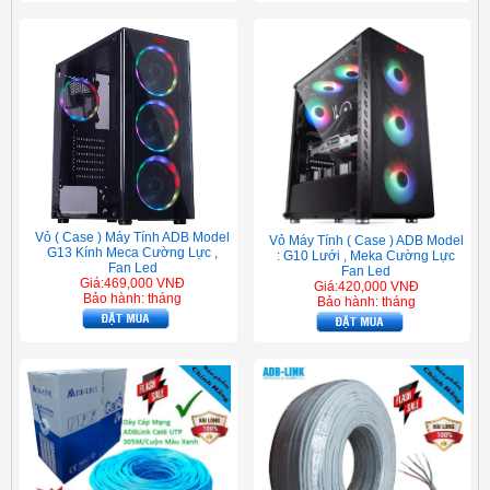
Vỏ ( Case ) Máy Tính ADB Model
Vỏ Máy Tính ( Case ) ADB Model
G13 Kính Meca Cường Lực ,
: G10 Lưới , Meka Cường Lực
Fan Led
Fan Led
Giá:469,000 VNĐ
Giá:420,000 VNĐ
Bảo hành: tháng
Bảo hành: tháng