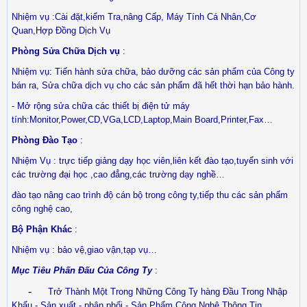
Nhiệm vụ :Cài đặt,kiểm Tra,nâng Cấp, Máy Tính Cá Nhân,Cơ
Quan,Hợp Đồng Dịch Vụ
Phòng Sửa Chữa Dịch vụ
:
Nhiệm vụ: Tiến hành sửa chữa, bảo dưỡng các sản phẩm của Công ty
bán ra, Sửa chữa dịch vụ cho các sản phẩm đã hết thời hạn bảo hành.
- Mở rộng sửa chữa các thiết bị điện tử máy
tính:Monitor,Power,CD,VGa,LCD,Laptop,Main Board,Printer,Fax…
Phòng Đào Tạo
:
Nhiệm Vụ : trực tiếp giảng dạy học viên,liên kết đào tạo,tuyển sinh với
các trường đại học ,cao đẳng,các trường dạy nghề…
đào tạo nâng cao trình độ cán bộ trong công ty,tiếp thu các sản phẩm
công nghệ cao,
Bộ Phận Khác
:
Nhiệm vụ : bảo vệ,giao vận,tạp vụ…
Mục Tiêu Phấn Đấu Của Công Ty
:
-
Trở Thành Một Trong Những Công Ty hàng Đầu Trong Nhập
Khẩu - Sản xuất - phân phối - Sản Phẩm Công Nghệ Thông Tin