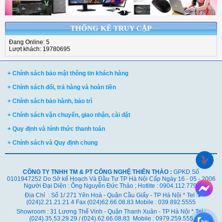
THỐNG KÊ TRUY CẬP
Đang Online: 5
Lượt khách: 19780695
+ Chính sách bảo mật thông tin khách hàng
+ Chính sách đổi, trả hàng và hoàn tiền
+ Chính sách bảo hành, bảo trì
+ Chính sách vận chuyển, giao nhận, cài đặt
+ Quy định và hình thức thanh toán
+ Chính sách và Quy định chung
CÔNG TY TNHH TM & PT CÔNG NGHỆ THIÊN THẢO :
GPKD Số
0101947252 Do Sở kế Hoạch Và Đầu Tư TP Hà Nội Cấp Ngày 16 - 05 - 2006
Người Đại Diện : Ông Nguyễn Đức Thảo ; Hotlite : 0904.112.779
Địa Chỉ : Số 1/ 271 Yên Hoà - Quận Cầu Giấy - TP Hà Nội * Tel :
(024)2.21.21.21.4 Fax (024)62.66.08.83 Mobile : 039.892.5555
Showroom : 31 Lương Thế Vinh - Quận Thanh Xuân - TP Hà Nội *
Tel :
(024).35.53.29.29 / (024).62.66.08.83 Mobile : 0979.259.555