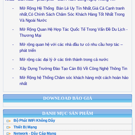
-
Mở Rộng Hệ Thống
Bán Lẻ Uy Tín Nhất,Giá Cả Cạnh tranh
nhất,Có Chính Sách Chăm Sóc Khách Hàng Tốt Nhất Trong
Và Ngoài Nước
-
Mở Rộng Quan Hệ Hợp Tác Quốc Tế Trong Vấn Đề Du Lịch -
Thương Mại
-
Mở rộng quan hệ với các nhà đầu tư có nhu cầu hơp tác –
phát triển
-
Mở rộng các đại lý ở các tỉnh thành trong cả nước
-
Xây Dựng Trường Đào Tạo Cán Bộ Về Công Nghệ Thông Tin
-
Mở Rộng hệ Thống Chăm sóc khách hàng một cách hoàn hảo
nhất
DOWNLOAD BÁO GIÁ
DANH MỤC SẢN PHẨM
Bộ Phát WiFi Không Dây
Thiết Bị Mạng
Bộ Phát WiFi TPLink
Network - Dây Cáp Mạng
WiFi Mesh
WiFi Tenda - DLink