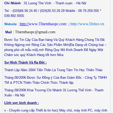
Chi Nhánh
: 31 Luong The Vinh
- Thanh xuan
- Hà Nội
Tel: - (024)66.56.24.45 / (024)35.53.29.29
Mobile
: 09.79.259.555 *
039.892.5555
http://
www.Thienthaopc.com
;
http://www.Delux.vn
Website
:
:
Thienthaopc@gmail.com
Mail
Được Sự Tin Cậy Của Bạn hàng Và Quý Khách Hàng,Chúng Tôi Đã
Không Ngừng mở Rộng Các Sản Phẩm Mới(Đa Dạng về Chủng loại –
phong phú về mẫu mã),mở Rộng Quy Mô Kinh Doanh Để Ngày Một
Chăm sóc quý Khách Hàng tốt hơn Nữa
Sự Hình Thành Và Ra Đời :
Thành Lập Năm 2004 Tiền Thân Là Trung Tâm Tin Học Thiên Thảo
Tháng 06/2006 Được Sự Đồng ý Của Ban Giám Đốc - Công Ty TNHH
TM & PTCN Thiên Thảo Chính Thức Thành lập
Tháng 09/2008 Khai Trương Chi Nhánh 31 Lương Thế Vinh - Thanh
Xuân - Hà Nội
Lĩnh vực kinh doanh :
v - Chuyên cung cấp Thiết bị tin học( Máy chủ, máy tính PC, máy tính