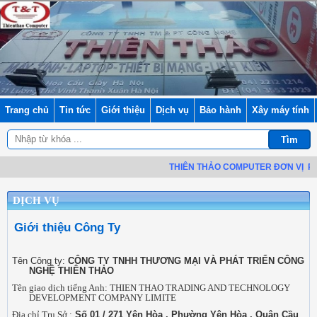
Trang chủ
Tin tức
Giới thiệu
Dịch vụ
Bảo hành
Xây máy tính
THIÊN THẢO COMPUTER ĐƠN VỊ
PHÂN
DỊCH VỤ
Giới thiệu Công Ty
Tên Công ty:
CÔNG TY TNHH THƯƠNG MẠI VÀ PHÁT TRIỂN CÔNG
NGHỆ THIÊN THẢO
Tên giao dịch tiếng Anh: THIEN THAO TRADING AND TECHNOLOGY
DEVELOPMENT COMPANY LIMITE
Địa chỉ Trụ Sở :
Số 01 / 271 Yên Hòa , Phường Yên Hòa , Quận Cầu