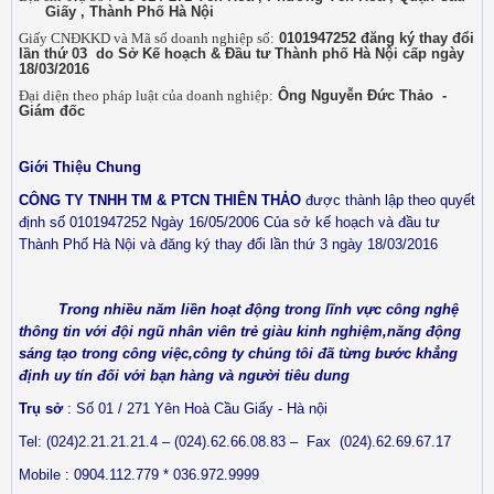
Giấy , Thành Phố Hà Nội
Giấy CNĐKKD và Mã số doanh nghiệp số:
0101947252 đăng ký thay đổi
lần thứ 03 do Sở Kế hoạch & Đầu tư Thành phố Hà Nội cấp ngày
18/03/2016
Đại diện theo pháp luật của doanh nghiệp:
Ông Nguyễn Đức Thảo -
Giám đốc
Giới Thiệu Chung
CÔNG TY TNHH TM & PTCN THIÊN THẢO
được thành lập theo quyết
định số 0101947252 Ngày 16/05/2006 Của sở kế hoạch và đầu tư
Thành Phố Hà Nội và đăng ký thay đổi lần thứ 3 ngày 18/03/2016
Trong nhiều năm liền hoạt động trong lĩnh vực công nghệ
thông tin với đội ngũ nhân viên trẻ giàu kinh nghiệm,năng động
sáng tạo trong công việc,công ty chúng tôi đã từng bước khẳng
định uy tín đối với bạn hàng và người tiêu dung
Trụ sở
: Số 01 / 271 Yên Hoà Cầu Giấy - Hà nội
Tel: (024)2.21.21.21.4 – (024).62.66.08.83 –
Fax
(024).62.69.67.17
Mobile
: 0904.112.779 * 036.972.9999