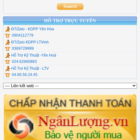
Cáp Usb Ugreen
HỖ TRỢ TRỰC TUYẾN
ĐT/Zalo - KDPP Yên Hòa
0904112779
ĐT/Zalo KDPP LTVinh
0369729999
Hỗ Trợ Kỹ Thuật -Yên Hoà
024.62660883
Hỗ Trợ Kỹ Thuật - LTV
04.66.56.24.45