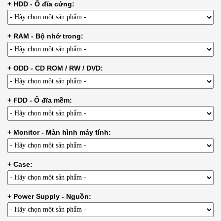
+ HDD - Ổ đĩa cứng:
+ RAM - Bộ nhớ trong:
+ ODD - CD ROM / RW / DVD:
+ FDD - Ổ đĩa mềm:
+ Monitor - Màn hình máy tính:
+ Case:
+ Power Supply - Nguồn: