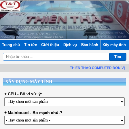
Trang chủ
Tin tức
Giới thiệu
Dịch vụ
Bảo hành
Xây máy tính
THIÊN THẢO COMPUTER ĐƠN VỊ
PHÂ
XÂY DỰNG MÁY TÍNH
+ CPU - Bộ vi xử lý:
+ Mainboard - Bo mạch chủ:?